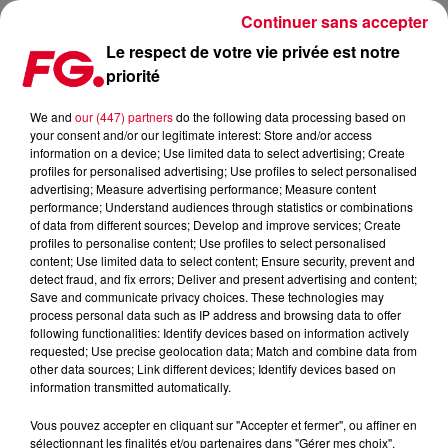
Continuer sans accepter
Le respect de votre vie privée est notre
priorité
FG FRENCH TOUCH : DAVID GUETTA
We and
our (447) partners
do the following data processing based on
your consent and/or our legitimate interest: Store and/or access
information on a device; Use limited data to select advertising; Create
profiles for personalised advertising; Use profiles to select personalised
advertising; Measure advertising performance; Measure content
performance; Understand audiences through statistics or combinations
of data from different sources; Develop and improve services; Create
profiles to personalise content; Use profiles to select personalised
content; Use limited data to select content; Ensure security, prevent and
detect fraud, and fix errors; Deliver and present advertising and content;
Save and communicate privacy choices. These technologies may
process personal data such as IP address and browsing data to offer
following functionalities: Identify devices based on information actively
requested; Use precise geolocation data; Match and combine data from
other data sources; Link different devices; Identify devices based on
information transmitted automatically.
Vous pouvez accepter en cliquant sur "Accepter et fermer", ou affiner en
sélectionnant les finalités et/ou partenaires dans "Gérer mes choix".