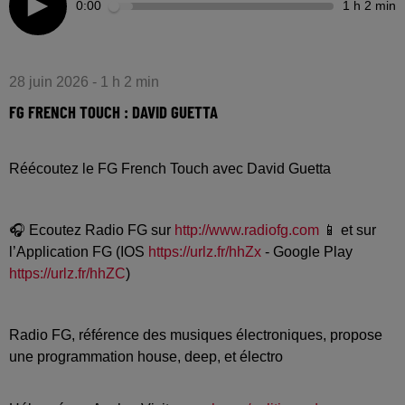
0:00
1 h 2 min
28 juin 2026 - 1 h 2 min
FG FRENCH TOUCH : DAVID GUETTA
Réécoutez le FG French Touch avec David Guetta
🎧 Ecoutez Radio FG sur
http://www.radiofg.com
📱 et sur
l’Application FG (IOS
https://urlz.fr/hhZx
- Google Play
https://urlz.fr/hhZC
)
Radio FG, référence des musiques électroniques, propose
une programmation house, deep, et électro