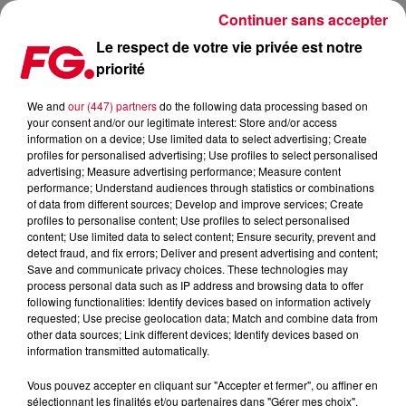
Continuer sans accepter
Le respect de votre vie privée est notre
priorité
FG FRENCH TOUCH : BOB SINCLAR
We and
our (447) partners
do the following data processing based on
your consent and/or our legitimate interest: Store and/or access
information on a device; Use limited data to select advertising; Create
profiles for personalised advertising; Use profiles to select personalised
advertising; Measure advertising performance; Measure content
performance; Understand audiences through statistics or combinations
of data from different sources; Develop and improve services; Create
profiles to personalise content; Use profiles to select personalised
content; Use limited data to select content; Ensure security, prevent and
detect fraud, and fix errors; Deliver and present advertising and content;
Save and communicate privacy choices. These technologies may
process personal data such as IP address and browsing data to offer
following functionalities: Identify devices based on information actively
requested; Use precise geolocation data; Match and combine data from
other data sources; Link different devices; Identify devices based on
information transmitted automatically.
Vous pouvez accepter en cliquant sur "Accepter et fermer", ou affiner en
sélectionnant les finalités et/ou partenaires dans "Gérer mes choix".