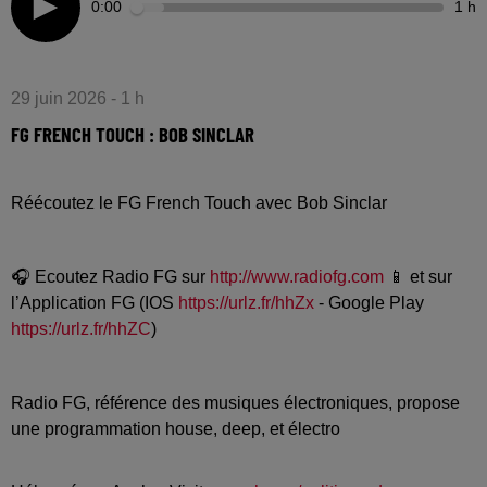
0:00
1 h
29 juin 2026 - 1 h
FG FRENCH TOUCH : BOB SINCLAR
Réécoutez le FG French Touch avec Bob Sinclar
🎧 Ecoutez Radio FG sur
http://www.radiofg.com
📱 et sur
l’Application FG (IOS
https://urlz.fr/hhZx
- Google Play
https://urlz.fr/hhZC
)
Radio FG, référence des musiques électroniques, propose
une programmation house, deep, et électro