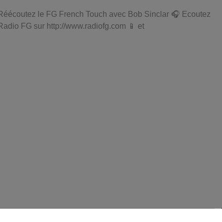
Réécoutez le FG French Touch avec Bob Sinclar 🎧 Ecoutez
Radio FG sur http://www.radiofg.com 📱 et