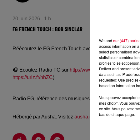
20 juin 2026 - 1 h
FG FRENCH TOUCH : BOB SINCLAR
We and
our (447) partn
access information on a 
Réécoutez le FG French Touch avec Bob Sinclar
select personalised ad
statistics or combinatio
profiles to select person
Deliver and present adv
🎧 Ecoutez Radio FG sur
http://www.radiofg.com
📱 et sur
data such as IP address 
https://urlz.fr/hhZC
)
requested; Use precise g
based on information tra
Vous pouvez accepter en 
Radio FG, référence des musiques électroniques, propos
mes choix". Vous pouvez
ce site. Vous pouvez met
bas de chaque page.
Hébergé par Ausha. Visitez
ausha.co/politique-de-confiden