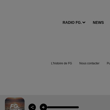
RADIO FG.
NEWS
L'histoire de FG
Nous contacter
Pu