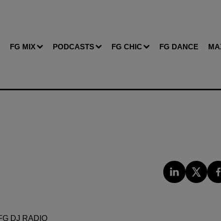
FG MIX
PODCASTS
FG CHIC
FG DANCE
MA
FG DJ RADIO