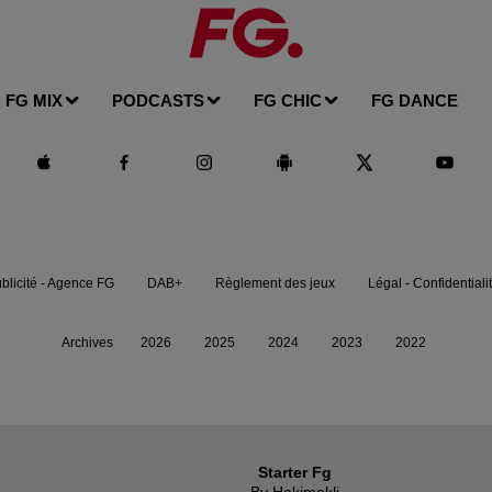
FG MIX
PODCASTS
FG CHIC
FG DANCE
blicité - Agence FG
DAB+
Règlement des jeux
Légal - Confidentiali
Archives
2026
2025
2024
2023
2022
Starter Fg
By Hakimakli