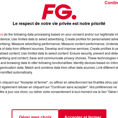
Contin
Le respect de votre vie privée est notre priorité
ers
do the following data processing based on your consent and/or our legitimate int
device; Use limited data to select advertising; Create profiles for personalised adver
vertising; Measure advertising performance; Measure content performance; Unders
ns of data from different sources; Develop and improve services; Create profiles to 
alised content; Use limited data to select content; Ensure security, prevent and detect
ertising and content; Save and communicate privacy choices. These technologies
 l’Application FG (IOS
https://urlz.fr/hhZx
- Google Play
and browsing data to offer following functionalities: Identify devices based on infor
eolocation data; Match and combine data from other data sources; Link different de
nsmitted automatically.
cliquant sur "Accepter et fermer", ou affiner en sélectionnant les finalités et/ou pa
e une programmation house, deep, et électro
 également refuser en cliquant sur "Continuer sans accepter". Vos préférences ne 
tre à jour vos choix, ou retirer votre consentement à tout moment via le lien "Gérer 
tialite
pour plus d'informations.
Gérer mes choix
Accepter et fermer