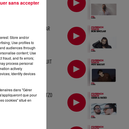
uer sans accepter
MIX : BOB SINCLAR
erest: Store and/or
tising; Use profiles to
tand audiences through
personalise content; Use
 fraud, and fix errors;
MIX : PETIT BISCUIT
 may process personal
mation actively
vices; Identify devices
rtenaires dans "Gérer
MIX : ODEN & FATZO
s'appliqueront que pour
les cookies" situé en
MIX : MØME