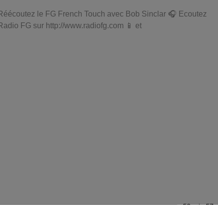
Réécoutez le FG French Touch avec Bob Sinclar 🎧 Ecoutez
Radio FG sur http://www.radiofg.com 📱 et
59 min 57 