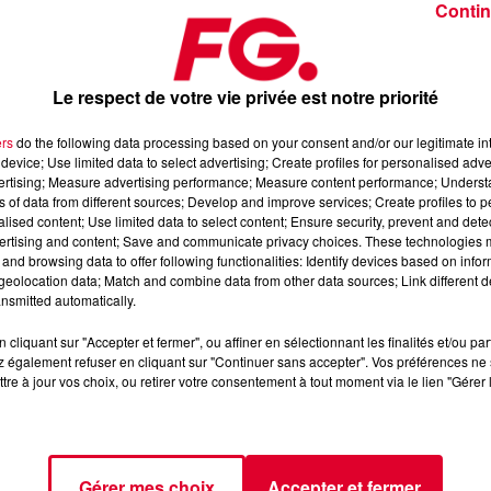
Contin
Le respect de votre vie privée est notre priorité
ers
do the following data processing based on your consent and/or our legitimate int
device; Use limited data to select advertising; Create profiles for personalised adver
vertising; Measure advertising performance; Measure content performance; Unders
ns of data from different sources; Develop and improve services; Create profiles to 
alised content; Use limited data to select content; Ensure security, prevent and detect
ertising and content; Save and communicate privacy choices. These technologies
 l’Application FG (IOS
https://urlz.fr/hhZx
- Google Play
and browsing data to offer following functionalities: Identify devices based on infor
eolocation data; Match and combine data from other data sources; Link different de
nsmitted automatically.
cliquant sur "Accepter et fermer", ou affiner en sélectionnant les finalités et/ou pa
e une programmation house, deep, et électro
 également refuser en cliquant sur "Continuer sans accepter". Vos préférences ne 
tre à jour vos choix, ou retirer votre consentement à tout moment via le lien "Gérer 
tialite
pour plus d'informations.
Gérer mes choix
Accepter et fermer