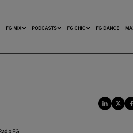
FG MIX
PODCASTS
FG CHIC
FG DANCE
MA
Radio FG