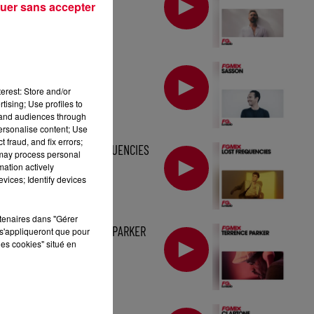
uer sans accepter
FG MIX : SASSON
erest: Store and/or
tising; Use profiles to
tand audiences through
personalise content; Use
 fraud, and fix errors;
MIX : LOST FREQUENCIES
 may process personal
mation actively
vices; Identify devices
rtenaires dans "Gérer
MIX : TERRENCE PARKER
s'appliqueront que pour
les cookies" situé en
MIX : CLAPTONE