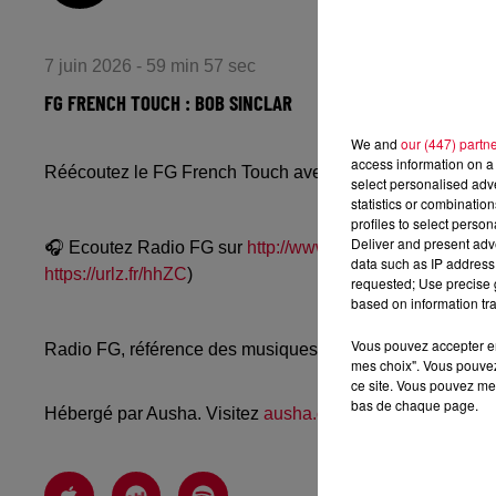
7 juin 2026 - 59 min 57 sec
FG FRENCH TOUCH : BOB SINCLAR
We and
our (447) partn
access information on a 
Réécoutez le FG French Touch avec Bob Sinclar
select personalised ad
statistics or combinatio
profiles to select person
Deliver and present adv
🎧 Ecoutez Radio FG sur
http://www.radiofg.com
📱 et sur
data such as IP address 
https://urlz.fr/hhZC
)
requested; Use precise g
based on information tra
Vous pouvez accepter en 
Radio FG, référence des musiques électroniques, propos
mes choix". Vous pouvez
ce site. Vous pouvez met
bas de chaque page.
Hébergé par Ausha. Visitez
ausha.co/politique-de-confiden