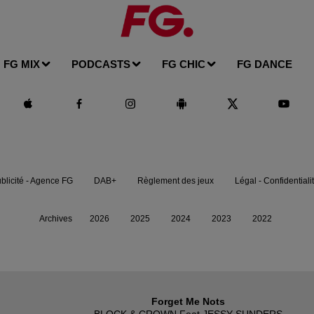
FG MIX
PODCASTS
FG CHIC
FG DANCE
blicité - Agence FG
DAB+
Règlement des jeux
Légal - Confidentiali
Archives
2026
2025
2024
2023
2022
Forget Me Nots
BLOCK & CROWN Feat JESSY SUNDERS