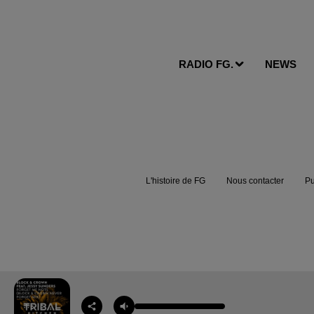
RADIO FG.
NEWS
L'histoire de FG
Nous contacter
Pu