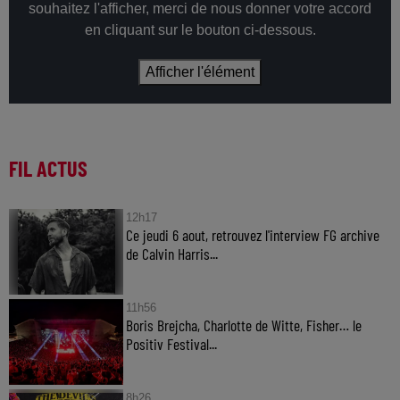
souhaitez l'afficher, merci de nous donner votre accord
en cliquant sur le bouton ci-dessous.
Afficher l'élément
FIL ACTUS
12h17
Ce jeudi 6 aout, retrouvez l'interview FG archive
de Calvin Harris...
11h56
Boris Brejcha, Charlotte de Witte, Fisher… le
Positiv Festival...
8h26