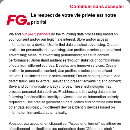
Continuer sans accepter
Le respect de votre vie privée est notre
priorité
FG CHIC : PRÉPAREZ-VOUS À UNE RÉÉCRITURE QUI RESPIRE LE CHIC ET
L'ÉNERGIE DU DOWNTOWN NEW-YORKAIS.
We and
our (447) partners
do the following data processing based on
your consent and/or our legitimate interest: Store and/or access
information on a device; Use limited data to select advertising; Create
Publié : 22 octobre 2025 à 12h17 par Gwenael BILLAUD
profiles for personalised advertising; Use profiles to select personalised
advertising; Measure advertising performance; Measure content
performance; Understand audiences through statistics or combinations
FG CHIC : Préparez-vous à une
of data from different sources; Develop and improve services; Create
profiles to personalise content; Use profiles to select personalised
réécriture qui respire le chic et
content; Use limited data to select content; Ensure security, prevent and
l'énergie du Downtown new-yorkais.
detect fraud, and fix errors; Deliver and present advertising and content;
Save and communicate privacy choices. These technologies may
process personal data such as IP address and browsing data to offer
following functionalities: Identify devices based on information actively
requested; Use precise geolocation data; Match and combine data from
other data sources; Link different devices; Identify devices based on
information transmitted automatically.
Vous pouvez accepter en cliquant sur "Accepter et fermer", ou affiner en
sélectionnant les finalités et/ou partenaires dans "Gérer mes choix".