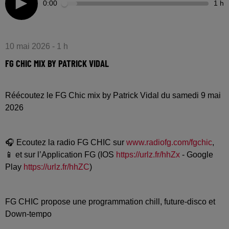
0:00
1 h
10 mai 2026 - 1 h
FG CHIC MIX BY PATRICK VIDAL
Réécoutez le FG Chic mix by Patrick Vidal du samedi 9 mai
2026
🎧 Ecoutez la radio FG CHIC sur
www.radiofg.com/fgchic
,
📱 et sur l’Application FG (IOS
https://urlz.fr/hhZx
- Google
Play
https://urlz.fr/hhZC
)
FG CHIC propose une programmation chill, future-disco et
Down-tempo