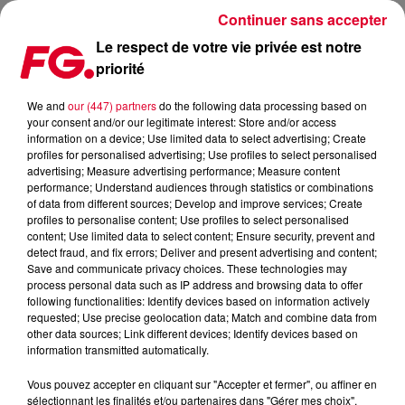
Continuer sans accepter
Le respect de votre vie privée est notre
priorité
FG CHIC MIX BY PATRICK VIDAL
We and
our (447) partners
do the following data processing based on
your consent and/or our legitimate interest: Store and/or access
information on a device; Use limited data to select advertising; Create
profiles for personalised advertising; Use profiles to select personalised
advertising; Measure advertising performance; Measure content
performance; Understand audiences through statistics or combinations
of data from different sources; Develop and improve services; Create
profiles to personalise content; Use profiles to select personalised
content; Use limited data to select content; Ensure security, prevent and
detect fraud, and fix errors; Deliver and present advertising and content;
Save and communicate privacy choices. These technologies may
process personal data such as IP address and browsing data to offer
following functionalities: Identify devices based on information actively
requested; Use precise geolocation data; Match and combine data from
other data sources; Link different devices; Identify devices based on
information transmitted automatically.
Vous pouvez accepter en cliquant sur "Accepter et fermer", ou affiner en
sélectionnant les finalités et/ou partenaires dans "Gérer mes choix".