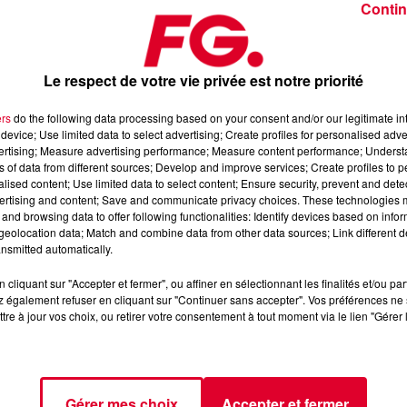
Contin
Le respect de votre vie privée est notre priorité
ers
do the following data processing based on your consent and/or our legitimate int
device; Use limited data to select advertising; Create profiles for personalised adver
février 2026
vertising; Measure advertising performance; Measure content performance; Unders
ns of data from different sources; Develop and improve services; Create profiles to 
alised content; Use limited data to select content; Ensure security, prevent and detect
ertising and content; Save and communicate privacy choices. These technologies
, 📱 et sur l’Application FG (IOS
https://urlz.fr/hhZx
- Google Play
and browsing data to offer following functionalities: Identify devices based on infor
eolocation data; Match and combine data from other data sources; Link different de
nsmitted automatically.
cliquant sur "Accepter et fermer", ou affiner en sélectionnant les finalités et/ou pa
et Down-tempo
 également refuser en cliquant sur "Continuer sans accepter". Vos préférences ne 
tre à jour vos choix, ou retirer votre consentement à tout moment via le lien "Gérer 
tialite
pour plus d'informations.
Gérer mes choix
Accepter et fermer