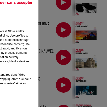
BOUTIQUE
uer sans accepter
MIX : CAFÉ MAMBO IBIZA
erest: Store and/or
tising; Use profiles to
tand audiences through
personalise content; Use
 fraud, and fix errors;
MIX : L'HÔTEL RÉGINA AVEC
 may process personal
BELLE BOUTIQUE
mation actively
vices; Identify devices
rtenaires dans "Gérer
MIX : GLITTERBOX
s'appliqueront que pour
les cookies" situé en
MIX FRENCH BY BELLE