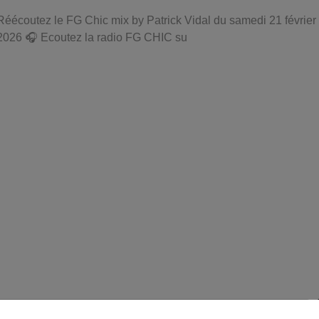
Réécoutez le FG Chic mix by Patrick Vidal du samedi 21 février
2026 🎧 Ecoutez la radio FG CHIC su