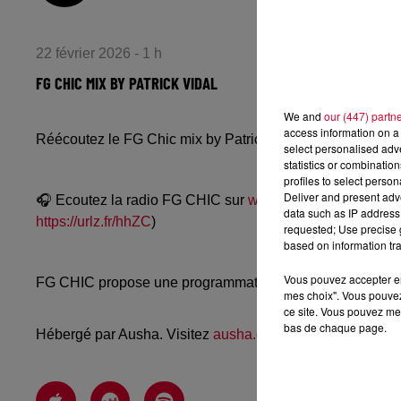
22 février 2026 - 1 h
FG CHIC MIX BY PATRICK VIDAL
We and
our (447) partn
access information on a 
Réécoutez le FG Chic mix by Patrick Vidal du samedi 21 
select personalised ad
statistics or combinatio
profiles to select person
Deliver and present adv
🎧 Ecoutez la radio FG CHIC sur
www.radiofg.com/fgchic
data such as IP address 
https://urlz.fr/hhZC
)
requested; Use precise g
based on information tra
Vous pouvez accepter en 
FG CHIC propose une programmation chill, future-disco 
mes choix". Vous pouvez
ce site. Vous pouvez met
bas de chaque page.
Hébergé par Ausha. Visitez
ausha.co/politique-de-confiden