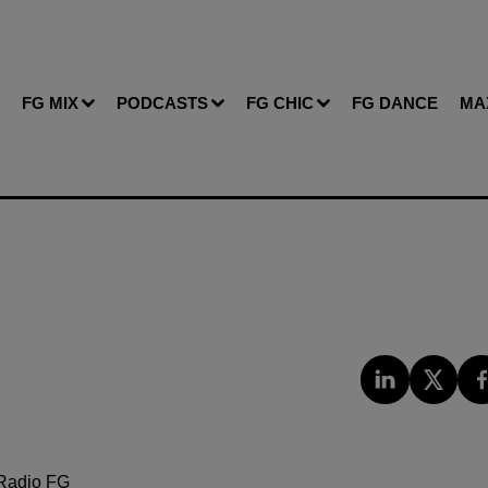
FG MIX
PODCASTS
FG CHIC
FG DANCE
MA
Radio FG