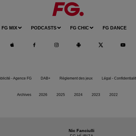
FG MIX
PODCASTS
FG CHIC
FG DANCE
blicité - Agence FG
DAB+
Règlement des jeux
Légal - Confidentiali
Archives
2026
2025
2024
2023
2022
Nic Fanciulli
FG HÏ IBIZA