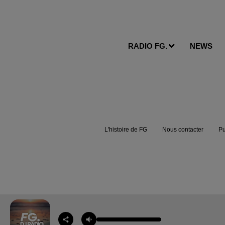
RADIO FG.
NEWS
L'histoire de FG
Nous contacter
Pu