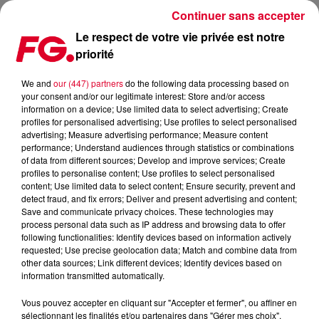
Continuer sans accepter
Le respect de votre vie privée est notre
priorité
FG CHIC : MARILYN MONROE OU LES BIJOUX D'UNE LÉGENDE ÉTERNELLE
We and
our (447) partners
do the following data processing based on
your consent and/or our legitimate interest: Store and/or access
Publié : 11 juin 2026 à 15h18 par Gwenael BILLAUD
information on a device; Use limited data to select advertising; Create
profiles for personalised advertising; Use profiles to select personalised
advertising; Measure advertising performance; Measure content
FG CHIC : Marilyn Monroe ou les
performance; Understand audiences through statistics or combinations
of data from different sources; Develop and improve services; Create
bijoux d'une légende éternelle
profiles to personalise content; Use profiles to select personalised
content; Use limited data to select content; Ensure security, prevent and
detect fraud, and fix errors; Deliver and present advertising and content;
Save and communicate privacy choices. These technologies may
process personal data such as IP address and browsing data to offer
following functionalities: Identify devices based on information actively
requested; Use precise geolocation data; Match and combine data from
other data sources; Link different devices; Identify devices based on
information transmitted automatically.
Vous pouvez accepter en cliquant sur "Accepter et fermer", ou affiner en
sélectionnant les finalités et/ou partenaires dans "Gérer mes choix".