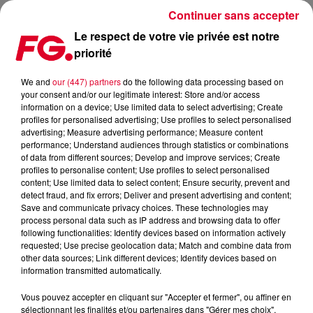
Continuer sans accepter
Le respect de votre vie privée est notre
priorité
FG CHIC : LANVIN FASHION WEEK
We and
our (447) partners
do the following data processing based on
your consent and/or our legitimate interest: Store and/or access
Publié : 28 janvier 2025 à 12h44 par Gwenael BILLAUD
information on a device; Use limited data to select advertising; Create
profiles for personalised advertising; Use profiles to select personalised
advertising; Measure advertising performance; Measure content
FG CHIC : Lanvin Fashion week
performance; Understand audiences through statistics or combinations
of data from different sources; Develop and improve services; Create
profiles to personalise content; Use profiles to select personalised
content; Use limited data to select content; Ensure security, prevent and
detect fraud, and fix errors; Deliver and present advertising and content;
Save and communicate privacy choices. These technologies may
process personal data such as IP address and browsing data to offer
following functionalities: Identify devices based on information actively
FG CHIC : Lanvin Fashion week
requested; Use precise geolocation data; Match and combine data from
other data sources; Link different devices; Identify devices based on
🎧 Pour écouter FG CHIC cliquez sur le lien webradios en
information transmitted automatically.
haut à droite et sélectionnez FG CHIC
Vous pouvez accepter en cliquant sur "Accepter et fermer", ou affiner en
La Fashion Week masculine de Paris s’est terminée
sélectionnant les finalités et/ou partenaires dans "Gérer mes choix".