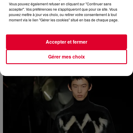
dimanche 26 Janvier avec le défilé tant désiré de Lanvin.
Vous pouvez également refuser en cliquant sur "Continuer sans
L’opportunité de découvrir la première collection de son
accepter". Vos préférences ne s'appliqueront que pour ce site. Vous
pouvez mettre à jour vos choix, ou retirer votre consentement à tout
nouveau directeur artistique Peter Copping, imaginée pour
moment via le lien "Gérer les cookies" situé en bas de chaque page.
l’automne-hiver 2025/26.
A 57 ans, le Britannique Peter Copping devient le
louable héritier artistique de Jeanne Lanvin en
Accepter et fermer
produisant son premier défilé pour la maison française.
Gérer mes choix