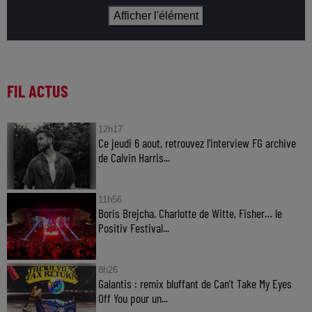
Afficher l'élément
FIL ACTUS
12h17
Ce jeudi 6 aout, retrouvez l'interview FG archive
de Calvin Harris...
11h56
Boris Brejcha, Charlotte de Witte, Fisher… le
Positiv Festival...
8h26
Galantis : remix bluffant de Can’t Take My Eyes
Off You pour un...