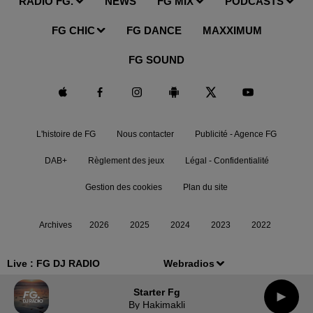
RADIO FG.
NEWS
FG MIX
PODCASTS
FG CHIC
FG DANCE
MAXXIMUM
FG SOUND
L'histoire de FG
Nous contacter
Publicité - Agence FG
DAB+
Règlement des jeux
Légal - Confidentialité
Gestion des cookies
Plan du site
Archives
2026
2025
2024
2023
2022
Live :
FG DJ RADIO
Webradios
Starter Fg
By Hakimakli