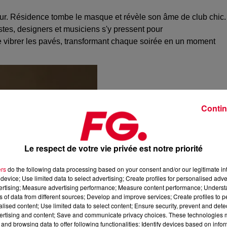
our. Résidence tombe le masque et révèle son âme de club chic.
tistes, designers et musiciens s'y pressent pour
re vibrer les pavés, transformant chaque soirée en un moment
Contin
Le respect de votre vie privée est notre priorité
ers
do the following data processing based on your consent and/or our legitimate int
device; Use limited data to select advertising; Create profiles for personalised adver
vertising; Measure advertising performance; Measure content performance; Unders
ns of data from different sources; Develop and improve services; Create profiles to 
alised content; Use limited data to select content; Ensure security, prevent and detect
ertising and content; Save and communicate privacy choices. These technologies
and browsing data to offer following functionalities: Identify devices based on infor