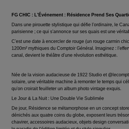
FG CHIC : L'Événement : Résidence Prend Ses Quarti
Dans une pirouette stylistique qui défie l'ordinaire, le Can
parisienne ; ce qui s'annonce sur ses quais est une vérit
C'est une date à encercler de rouge (un rouge carmin chic
1200m² mythiques du Comptoir Général. Imaginez : l'eff
canal, devient le théâtre d'une révolution esthétique.
Née de la vision audacieuse de 1922 Studio et @lecomptoir
solaire, une véritable machine à remonter le temps qui c
qu'on croirait feuilleter un album photo vintage exquis.
Le Jour & La Nuit : Une Double Vie Sublimée
De jour, Résidence se métamorphose en un concept store 
dénichés aux quatre coins du globe, exposent leurs trésor
chavirer, accessoires audacieux, objets design conversation
le paradis de l'édition limitée et du style singulier.