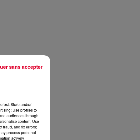
uer sans accepter
erest: Store and/or
tising; Use profiles to
tand audiences through
personalise content; Use
 fraud, and fix errors;
 may process personal
mation actively