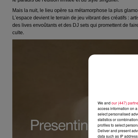
Mais la nuit, le lieu opère sa métamorphose la plus glam
L'espace devient le terrain de jeu vibrant des créatifs : ar
des lives envoûtants et des DJ sets qui promettent de fai
culte.
We and
our (447) partn
access information on a 
select personalised ad
statistics or combinatio
profiles to select person
Deliver and present adv
data such as IP address 