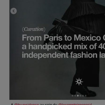
📍
@by.residence
au sein du
@lecomptoirgeneral