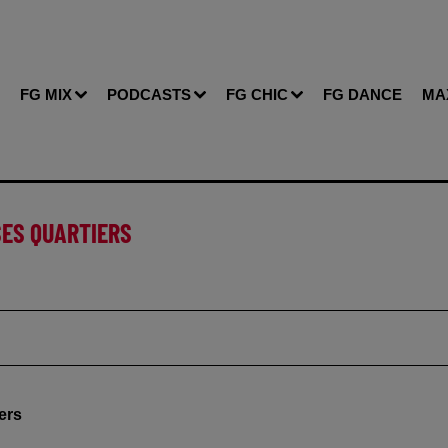
FG MIX
PODCASTS
FG CHIC
FG DANCE
MA
 SES QUARTIERS
iers