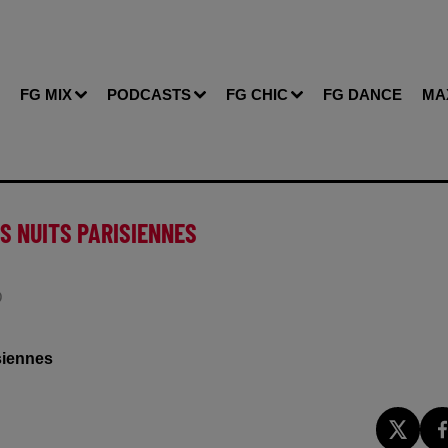
FG MIX
PODCASTS
FG CHIC
FG DANCE
MA
DES NUITS PARISIENNES
D
isiennes