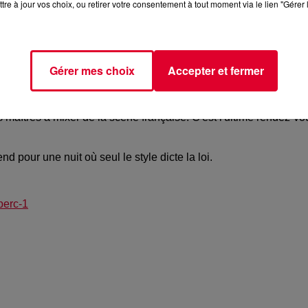
tre à jour vos choix, ou retirer votre consentement à tout moment via le lien "Gérer 
ue cette soirée en compagnie de celui qui est bien plus qu'un DJ 
.
.
Gérer mes choix
Accepter et fermer
e de 2025 : la dernière édition VINYL de l'année. Une symphoni
 maîtres à mixer de la scène française. C'est l'ultime rendez-vo
d pour une nuit où seul le style dicte la loi.
perc-1