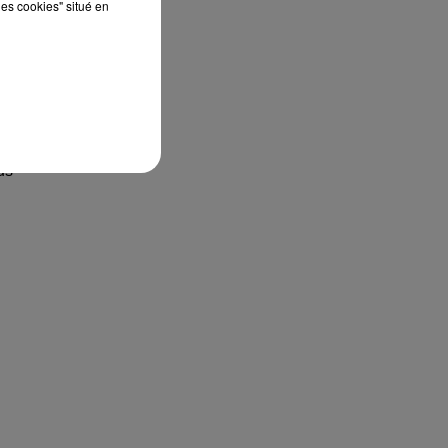
les cookies" situé en
:
e
us