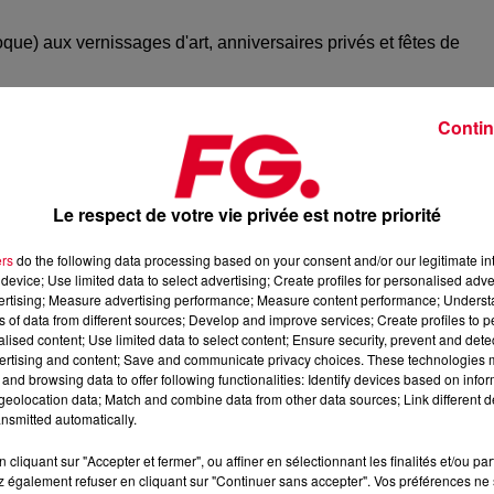
ue) aux vernissages d'art, anniversaires privés et fêtes de
Directeur artistique des mythiques Bains Douches et du Niel
Contin
daire et a conceptualisé l'irrésistible Loulou Bar.
ncée en 2015, deviendrait le ciment des restaurants festifs
Le respect de votre vie privée est notre priorité
 le gotha parisien des 40 ans et plus chaque mercredi ou jeudi.
ers
do the following data processing based on your consent and/or our legitimate int
lluminé les lieux les plus tendance : Les Bains, Monsieur Bleu,
device; Use limited data to select advertising; Create profiles for personalised adver
nne, et les adresses éphémères les plus courues comme le Mona
vertising; Measure advertising performance; Measure content performance; Unders
ns of data from different sources; Develop and improve services; Create profiles to 
t d'esprit, le pouls battant de la nuit parisienne sophistiquée.
alised content; Use limited data to select content; Ensure security, prevent and detect
ertising and content; Save and communicate privacy choices. These technologies
and browsing data to offer following functionalities: Identify devices based on infor
eolocation data; Match and combine data from other data sources; Link different de
ce des concepts qui deviennent des références dans la
nsmitted automatically.
. Il est l'homme qui, sollicité par un client pour créer une soir
d'hui, il continue d'officier dans les plus grands lieux, leur
cliquant sur "Accepter et fermer", ou affiner en sélectionnant les finalités et/ou pa
. Il est, sans conteste, le curateur des plus belles nuits de Pari
 également refuser en cliquant sur "Continuer sans accepter". Vos préférences ne 