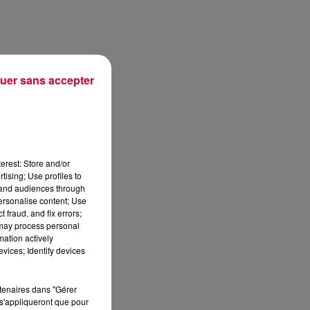
uer sans accepter
erest: Store and/or
tising; Use profiles to
tand audiences through
personalise content; Use
 fraud, and fix errors;
 may process personal
mation actively
vices; Identify devices
ée
rtenaires dans "Gérer
s.
s'appliqueront que pour