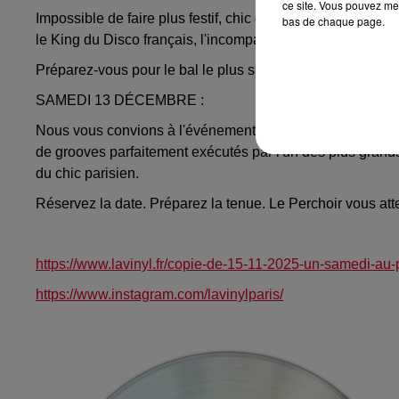
ce site. Vous pouvez met
Impossible de faire plus festif, chic et résolument disco q
bas de chaque page.
le King du Disco français, l'incomparable David Stepanoff
Préparez-vous pour le bal le plus spectaculaire de l'année
SAMEDI 13 DÉCEMBRE :
Nous vous convions à l'événement qui scellera l'éléganc
de grooves parfaitement exécutés par l'un des plus grands
du chic parisien.
Réservez la date. Préparez la tenue. Le Perchoir vous atten
https://www.lavinyl.fr/copie-de-15-11-2025-un-samedi-au-
https://www.instagram.com/lavinylparis/