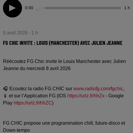
0:00
1 h
9 avril 2026 - 1 h
FG CHIC INVITE : LOUIS (MANCHESTER) AVEC JULIEN JEANNE
Réécoutez FG Chic invite le Louis Manchester avec Julien
Jeanne du mercredi 8 avril 2026
🎧 Ecoutez la radio FG CHIC sur
www.radiofg.com/fgchic
,
📱 et sur l’Application FG (IOS
https://urlz.fr/hhZx
- Google
Play
https://urlz.fr/hhZC
)
FG CHIC propose une programmation chill, future-disco et
Down-tempo