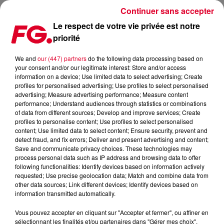
Continuer sans accepter
Le respect de votre vie privée est notre
priorité
FG CHIC INVITE : LOUIS (MANCHESTER) AVEC JULIEN
JEANNE
We and
our (447) partners
do the following data processing based on
your consent and/or our legitimate interest: Store and/or access
information on a device; Use limited data to select advertising; Create
profiles for personalised advertising; Use profiles to select personalised
advertising; Measure advertising performance; Measure content
performance; Understand audiences through statistics or combinations
of data from different sources; Develop and improve services; Create
profiles to personalise content; Use profiles to select personalised
content; Use limited data to select content; Ensure security, prevent and
detect fraud, and fix errors; Deliver and present advertising and content;
Save and communicate privacy choices. These technologies may
process personal data such as IP address and browsing data to offer
following functionalities: Identify devices based on information actively
requested; Use precise geolocation data; Match and combine data from
other data sources; Link different devices; Identify devices based on
information transmitted automatically.
Vous pouvez accepter en cliquant sur "Accepter et fermer", ou affiner en
sélectionnant les finalités et/ou partenaires dans "Gérer mes choix".