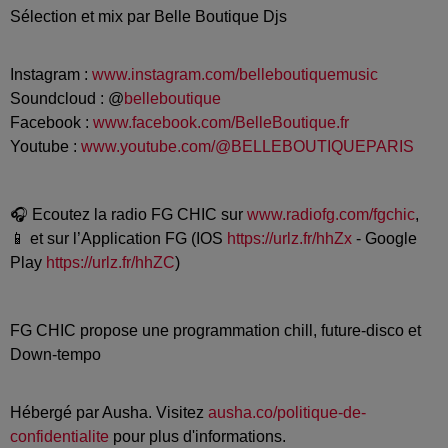
Sélection et mix par Belle Boutique Djs
Instagram :
www.instagram.com/belleboutiquemusic
Soundcloud : @
belleboutique
Facebook :
www.facebook.com/BelleBoutique.fr
Youtube :
www.youtube.com/@BELLEBOUTIQUEPARIS
🎧 Ecoutez la radio FG CHIC sur
www.radiofg.com/fgchic
,
📱 et sur l’Application FG (IOS
https://urlz.fr/hhZx
- Google
Play
https://urlz.fr/hhZC
)
FG CHIC propose une programmation chill, future-disco et
Down-tempo
Hébergé par Ausha. Visitez
ausha.co/politique-de-
confidentialite
pour plus d'informations.