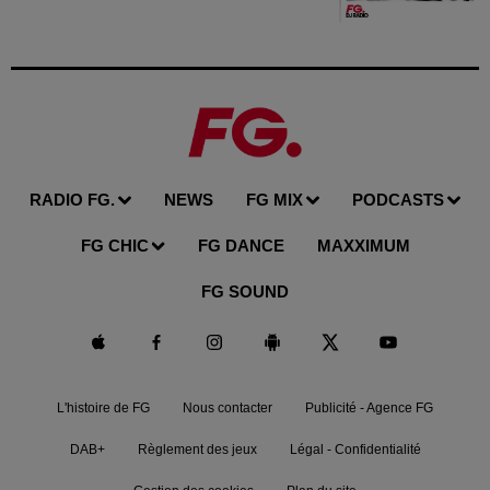
RADIO FG.
NEWS
FG MIX
PODCASTS
FG CHIC
FG DANCE
MAXXIMUM
FG SOUND
L'histoire de FG
Nous contacter
Publicité - Agence FG
DAB+
Règlement des jeux
Légal - Confidentialité