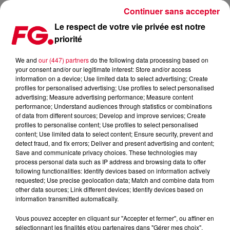
Continuer sans accepter
Le respect de votre vie privée est notre
priorité
FG CHIC INVITE : LE ONE BENODET AVEC BELLE BOUTIQUE
We and
our (447) partners
do the following data processing based on
your consent and/or our legitimate interest: Store and/or access
information on a device; Use limited data to select advertising; Create
profiles for personalised advertising; Use profiles to select personalised
advertising; Measure advertising performance; Measure content
performance; Understand audiences through statistics or combinations
of data from different sources; Develop and improve services; Create
profiles to personalise content; Use profiles to select personalised
content; Use limited data to select content; Ensure security, prevent and
detect fraud, and fix errors; Deliver and present advertising and content;
Save and communicate privacy choices. These technologies may
process personal data such as IP address and browsing data to offer
following functionalities: Identify devices based on information actively
requested; Use precise geolocation data; Match and combine data from
other data sources; Link different devices; Identify devices based on
information transmitted automatically.
Vous pouvez accepter en cliquant sur "Accepter et fermer", ou affiner en
sélectionnant les finalités et/ou partenaires dans "Gérer mes choix".