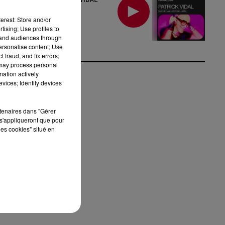
erest: Store and/or
tising; Use profiles to
tand audiences through
personalise content; Use
 fraud, and fix errors;
 may process personal
mation actively
vices; Identify devices
rtenaires dans "Gérer
s'appliqueront que pour
les cookies" situé en