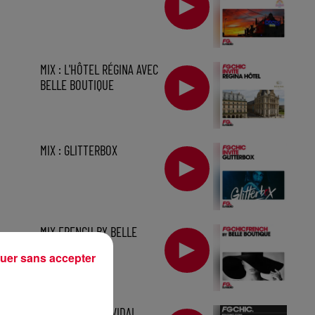
MIX : L'HÔTEL RÉGINA AVEC
BELLE BOUTIQUE
MIX : GLITTERBOX
MIX FRENCH BY BELLE
BOUTIQUE
uer sans accepter
MIX BY PATRICK VIDAL