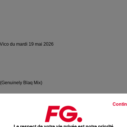
 Vico du mardi 19 mai 2026
 (Genuinely Blaq Mix)
 Mix)
Contin
udo (Extended)
Le respect de votre vie privée est notre priorité