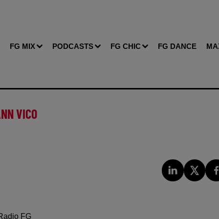
FG MIX
PODCASTS
FG CHIC
FG DANCE
MA
ANN VICO
Radio FG