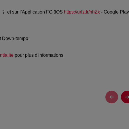
, 📱 et sur l’Application FG (IOS
https://urlz.fr/hhZx
- Google Play
et Down-tempo
tialite
pour plus d'informations.