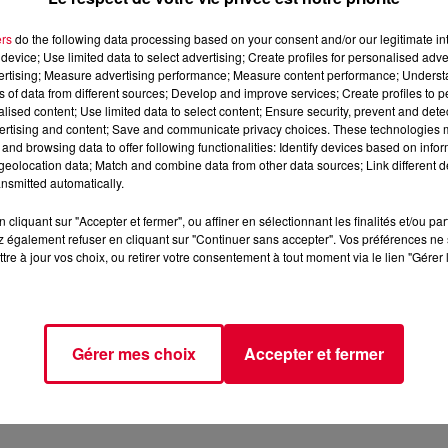
ers
do the following data processing based on your consent and/or our legitimate int
device; Use limited data to select advertising; Create profiles for personalised adver
vertising; Measure advertising performance; Measure content performance; Unders
 Main Mix)
ns of data from different sources; Develop and improve services; Create profiles to 
alised content; Use limited data to select content; Ensure security, prevent and detect
 201 EDIT - Vocal)
ertising and content; Save and communicate privacy choices. These technologies
and browsing data to offer following functionalities: Identify devices based on infor
ove (Danny Krivit Edit)
eolocation data; Match and combine data from other data sources; Link different de
nsmitted automatically.
 Ft. Donna Gardier & Diane Charlemagne (Original)
)
cliquant sur "Accepter et fermer", ou affiner en sélectionnant les finalités et/ou pa
 également refuser en cliquant sur "Continuer sans accepter". Vos préférences ne 
tre à jour vos choix, ou retirer votre consentement à tout moment via le lien "Gérer 
Gérer mes choix
Accepter et fermer