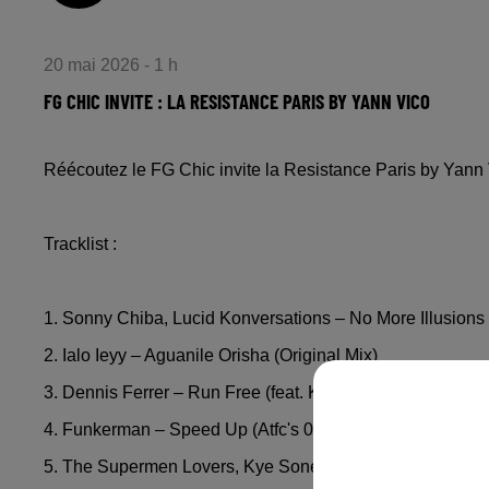
20 mai 2026 - 1 h
FG CHIC INVITE : LA RESISTANCE PARIS BY YANN VICO
Réécoutez le FG Chic invite la Resistance Paris by Yann
Tracklist :
1. Sonny Chiba, Lucid Konversations – No More Illusions
2. Ialo Ieyy – Aguanile Orisha (Original Mix)
3. Dennis Ferrer – Run Free (feat. K.T. Brooks) (Extended
4. Funkerman – Speed Up (Atfc's 0 - 60 Extended Mix)
5. The Supermen Lovers, Kye Sones – Coloque Seu Can