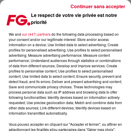
Continuer sans accepter
Le respect de votre vie privée est notre
priorité
FG CHIC INVITE : LA RESISTANCE PARIS BY YANN VICO
We and
our (447) partners
do the following data processing based on
your consent and/or our legitimate interest: Store and/or access
information on a device; Use limited data to select advertising; Create
profiles for personalised advertising; Use profiles to select personalised
advertising; Measure advertising performance; Measure content
performance; Understand audiences through statistics or combinations
of data from different sources; Develop and improve services; Create
profiles to personalise content; Use profiles to select personalised
content; Use limited data to select content; Ensure security, prevent and
detect fraud, and fix errors; Deliver and present advertising and content;
Save and communicate privacy choices. These technologies may
process personal data such as IP address and browsing data to offer
following functionalities: Identify devices based on information actively
requested; Use precise geolocation data; Match and combine data from
other data sources; Link different devices; Identify devices based on
information transmitted automatically.
Vous pouvez accepter en cliquant sur "Accepter et fermer", ou affiner en
sélectionnant les finalités et/ou partenaires dans "Gérer mes choix".