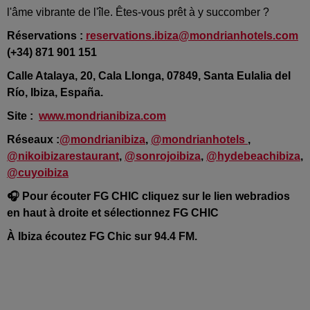
l'âme vibrante de l'île. Êtes-vous prêt à y succomber ?
Réservations :
reservations.ibiza@mondrianhotels.com
(+34) 871 901 151
Calle Atalaya, 20, Cala Llonga, 07849, Santa Eulalia del
Río, Ibiza, España.
Site :
www.mondrianibiza.com
Réseaux :
@mondrianibiza
,
@mondrianhotels
,
@nikoibizarestaurant
,
@sonrojoibiza
,
@hydebeachibiza
,
@cuyoibiza
🎧 Pour écouter FG CHIC cliquez sur le lien webradios
en haut à droite et sélectionnez FG CHIC
À Ibiza écoutez FG Chic sur 94.4 FM.