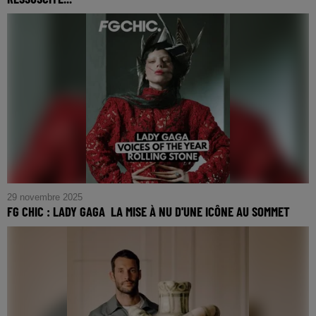
FG CHIC — One More Time : quand Thomas Bangalter
ressuscite l’esprit Daft Punk au concert de Fred again..
29 novembre 2025
FG CHIC : LADY GAGA LA MISE À NU D'UNE ICÔNE AU SOMMET
FG CHIC : Lady Gaga La mise à nu d'une icône au sommet