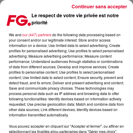
Continuer sans accepter
Le respect de votre vie privée est notre
priorité
FG CHIC IBIZA : MONDRIAN IBIZA, QUAND LA MUSIQUE
RENCONTRE LE LUXE, LA MER ET LA GASTRONOMIE.
We and
our (447) partners
do the following data processing based on
your consent and/or our legitimate interest: Store and/or access
information on a device; Use limited data to select advertising; Create
Publié : 9 juin 2025 à 10h16 par Gwenael BILLAUD
profiles for personalised advertising; Use profiles to select personalised
advertising; Measure advertising performance; Measure content
performance; Understand audiences through statistics or combinations
of data from different sources; Develop and improve services; Create
FG CHIC IBIZA : MONDRIAN IBIZA,
profiles to personalise content; Use profiles to select personalised
QUAND LA MUSIQUE RENCONTRE
content; Use limited data to select content; Ensure security, prevent and
LE LUXE, LA MER ET LA
detect fraud, and fix errors; Deliver and present advertising and content;
Save and communicate privacy choices. These technologies may
GASTRONOMIE.
process personal data such as IP address and browsing data to offer
following functionalities: Identify devices based on information actively
requested; Use precise geolocation data; Match and combine data from
other data sources; Link different devices; Identify devices based on
information transmitted automatically.
Vous pouvez accepter en cliquant sur "Accepter et fermer", ou affiner en
sélectionnant les finalités et/ou partenaires dans "Gérer mes choix".