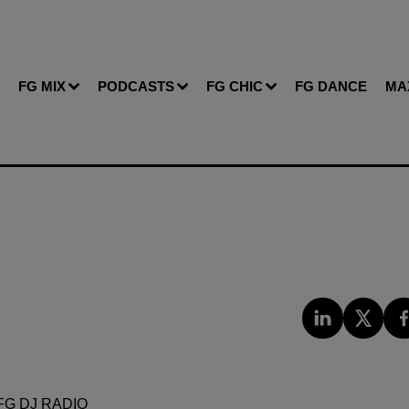
FG MIX
PODCASTS
FG CHIC
FG DANCE
MA
FG DJ RADIO