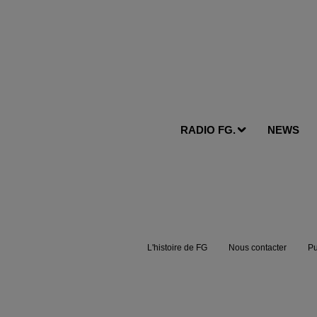
RADIO FG.
NEWS
L'histoire de FG
Nous contacter
Pu