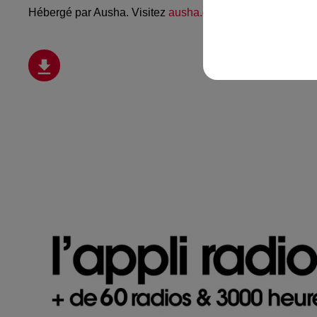
Hébergé par Ausha. Visitez
ausha.co/politique-de-confiden