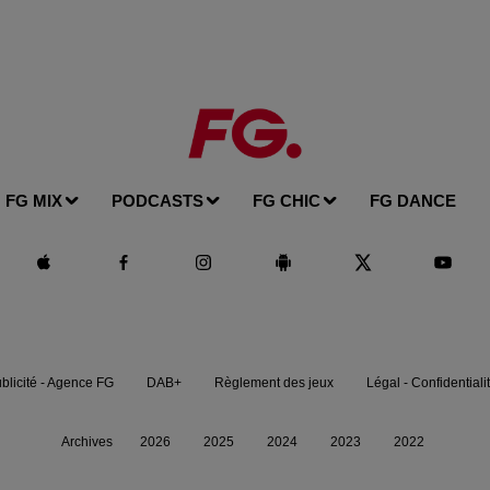
FG MIX
PODCASTS
FG CHIC
FG DANCE
blicité - Agence FG
DAB+
Règlement des jeux
Légal - Confidentiali
Archives
2026
2025
2024
2023
2022