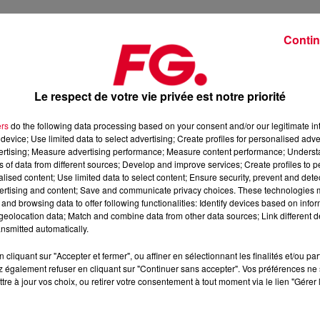
Contin
Le respect de votre vie privée est notre priorité
e dans l’Happy Hour FG les acteurs majeurs de la scène
ers
do the following data processing based on your consent and/or our legitimate int
device; Use limited data to select advertising; Create profiles for personalised adver
vertising; Measure advertising performance; Measure content performance; Unders
uvrir à travers FG Archives.
ns of data from different sources; Develop and improve services; Create profiles to 
alised content; Use limited data to select content; Ensure security, prevent and detect
couter sans modération.
ertising and content; Save and communicate privacy choices. These technologies
and browsing data to offer following functionalities: Identify devices based on infor
eolocation data; Match and combine data from other data sources; Link different de
 l’Application FG (IOS
https://urlz.fr/hhZx
- Google Play
nsmitted automatically.
cliquant sur "Accepter et fermer", ou affiner en sélectionnant les finalités et/ou pa
 également refuser en cliquant sur "Continuer sans accepter". Vos préférences ne 
tre à jour vos choix, ou retirer votre consentement à tout moment via le lien "Gérer 
e une programmation house, deep, et électro