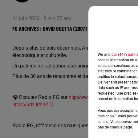
24 juin 2026 - 9 min 37 sec
FG ARCHIVES : DAVID GUETTA (2007)
Depuis plus de trois décennies, Antoine Baduel accueill
We and
our (447) partn
électronique et culturelle.
access information on a 
select personalised ad
Un patrimoine radiophonique unique à découvrir ou redéco
statistics or combinatio
profiles to select person
Plus de 30 ans de rencontres et de conversations à (ré)é
Deliver and present adv
data such as IP address 
requested; Use precise g
🎧 Ecoutez Radio FG sur
http://www.radiofg.com
📱 et sur
based on information tra
https://urlz.fr/hhZC
)
Vous pouvez accepter en 
mes choix". Vous pouvez
ce site. Vous pouvez met
Radio FG, référence des musiques électroniques, propos
bas de chaque page.