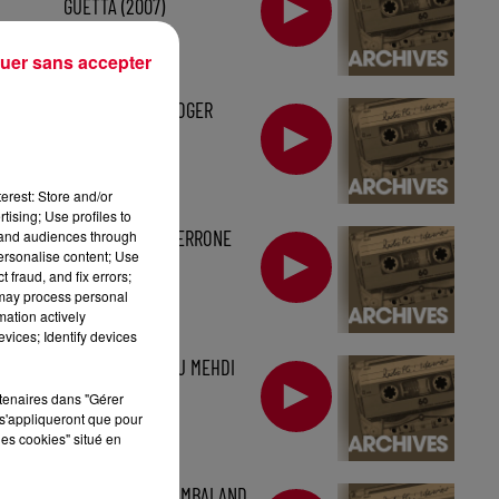
GUETTA (2007)
uer sans accepter
FG ARCHIVES : ROGER
SANCHEZ (2007)
erest: Store and/or
tising; Use profiles to
FG ARCHIVES : CERRONE
tand audiences through
personalise content; Use
(2007)
 fraud, and fix errors;
 may process personal
mation actively
vices; Identify devices
FG ARCHIVES : DJ MEHDI
(2006)
rtenaires dans "Gérer
s'appliqueront que pour
les cookies" situé en
FG ARCHIVES : TIMBALAND