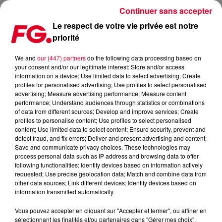
Continuer sans accepter
Le respect de votre vie privée est notre
priorité
FESTIVALS 2024: PREMIERS NOMS ANNONCÉS ET C'EST DU TRÈS LOURD !!
We and
our (447) partners
do the following data processing based on
your consent and/or our legitimate interest: Store and/or access
Publié : 1er décembre 2023 à 9h56 par Antony HARARI
information on a device; Use limited data to select advertising; Create
profiles for personalised advertising; Use profiles to select personalised
advertising; Measure advertising performance; Measure content
performance; Understand audiences through statistics or combinations
of data from different sources; Develop and improve services; Create
profiles to personalise content; Use profiles to select personalised
content; Use limited data to select content; Ensure security, prevent and
detect fraud, and fix errors; Deliver and present advertising and content;
Save and communicate privacy choices. These technologies may
process personal data such as IP address and browsing data to offer
following functionalities: Identify devices based on information actively
requested; Use precise geolocation data; Match and combine data from
other data sources; Link different devices; Identify devices based on
information transmitted automatically.
Vous pouvez accepter en cliquant sur "Accepter et fermer", ou affiner en
sélectionnant les finalités et/ou partenaires dans "Gérer mes choix".