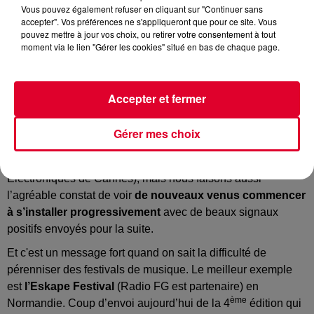
Vous pouvez également refuser en cliquant sur "Continuer sans
accepter". Vos préférences ne s'appliqueront que pour ce site. Vous
pouvez mettre à jour vos choix, ou retirer votre consentement à tout
Family Piknik 2025
moment via le lien "Gérer les cookies" situé en bas de chaque page.
Crédit :
Facebook Officiel Family Piknik
Accepter et fermer
Durant chaque été dans l’hexagone, nous avons
Gérer mes choix
évidemment de multiples festivals de musique électronique
qui sont déjà bien en place (comme Les Plages
Electroniques de Cannes), mais nous faisons aussi
l’agréable constat de voir
de nouveaux venus commencer
à s’installer progressivement
avec de beaux signaux
positifs envoyés pour la suite.
Et c'est un message fort quand on sait la difficulté de
pérenniser des festivals de musique. Le meilleur exemple
est
l’Eskape Festival
(Radio FG est partenaire) en
ème
Normandie. Coup d’envoi aujourd’hui de la 4
édition qui