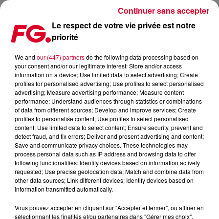
Continuer sans accepter
Le respect de votre vie privée est notre
priorité
FAMILY PIKNIK, ESKAPE FESTIVAL, ZAMNA CÔTÉ D’AZUR : MAIS QUEL WEEK-
END 100% ÉLECTRO EN FRANCE !!!
We and
our (447) partners
do the following data processing based on
your consent and/or our legitimate interest: Store and/or access
information on a device; Use limited data to select advertising; Create
Publié : 1er août 2025 à 7h49 par
profiles for personalised advertising; Use profiles to select personalised
advertising; Measure advertising performance; Measure content
Antony HARARI
performance; Understand audiences through statistics or combinations
of data from different sources; Develop and improve services; Create
profiles to personalise content; Use profiles to select personalised
content; Use limited data to select content; Ensure security, prevent and
detect fraud, and fix errors; Deliver and present advertising and content;
Save and communicate privacy choices. These technologies may
process personal data such as IP address and browsing data to offer
following functionalities: Identify devices based on information actively
requested; Use precise geolocation data; Match and combine data from
other data sources; Link different devices; Identify devices based on
information transmitted automatically.
Vous pouvez accepter en cliquant sur "Accepter et fermer", ou affiner en
sélectionnant les finalités et/ou partenaires dans "Gérer mes choix".