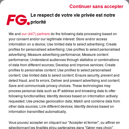
Continuer sans accepter
Le respect de votre vie privée est notre
priorité
EUROPA, ALIAS MARTIN SOLVEIG ET JAX JONES, (ENFIN) DE
RETOUR !
We and
our (447) partners
do the following data processing based on
your consent and/or our legitimate interest: Store and/or access
information on a device; Use limited data to select advertising; Create
Publié : 8 juin 2022 à 7h47 par Antony HARARI
profiles for personalised advertising; Use profiles to select personalised
advertising; Measure advertising performance; Measure content
performance; Understand audiences through statistics or combinations
of data from different sources; Develop and improve services; Create
profiles to personalise content; Use profiles to select personalised
content; Use limited data to select content; Ensure security, prevent and
detect fraud, and fix errors; Deliver and present advertising and content;
Save and communicate privacy choices. These technologies may
process personal data such as IP address and browsing data to offer
following functionalities: Identify devices based on information actively
requested; Use precise geolocation data; Match and combine data from
other data sources; Link different devices; Identify devices based on
information transmitted automatically.
Vous pouvez accepter en cliquant sur "Accepter et fermer", ou affiner en
sélectionnant les finalités et/ou partenaires dans "Gérer mes choix".