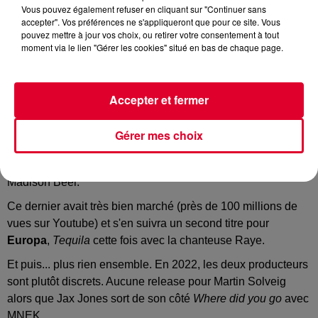
Vous pouvez également refuser en cliquant sur "Continuer sans
accepter". Vos préférences ne s'appliqueront que pour ce site. Vous
pouvez mettre à jour vos choix, ou retirer votre consentement à tout
Europa de retour avec Lonely Heart
moment via le lien "Gérer les cookies" situé en bas de chaque page.
Crédit :
Facebook Officiel Jax Jones
Accepter et fermer
On n'y croyait plus trop, il faut le reconnaître. En 2019,
Gérer mes choix
Martin Solveig et Jax Jones ont entamé
l'aventure
Europa
avec un premier single
All Day and Night
avec
Madison Beer.
Ce dernier avait très bien marché (près de 100 millions de
vues sur Youtube) et s'en suivra un second titre pour
Europa
,
Tequila
cette fois avec la chanteuse Raye.
Et puis... plus rien ensemble. En 2022, les deux producteurs
sont plutôt discrets. Aucune release pour Martin Solveig
alors que Jax Jones sort de son côté
Where did you go
avec
MNEK.