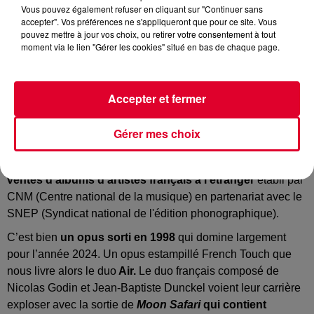
Vous pouvez également refuser en cliquant sur "Continuer sans
accepter". Vos préférences ne s'appliqueront que pour ce site. Vous
pouvez mettre à jour vos choix, ou retirer votre consentement à tout
moment via le lien "Gérer les cookies" situé en bas de chaque page.
Air - Moon Safari
Crédit :
Youtube Officiel AIR
Accepter et fermer
Gérer mes choix
Quand on vous dit que l’électro française est indémodable.
Riche en enseignements ce
classement des meilleures
ventes d’albums d’artistes français à l'étranger
établi par
CNM (Centre national de la musique) en partenariat avec le
SNEP (Syndicat national de l'édition phonographique).
C’est bien
un opus sorti en 1998
qui domine largement
pour l’année 2024. Un opus estampillé French Touch que
nous livre alors le duo
Air.
Le duo français composé de
Nicolas Godin et Jean-Baptiste Dunckel voient leur carrière
exploser avec la sortie de
Moon Safari
qui contient