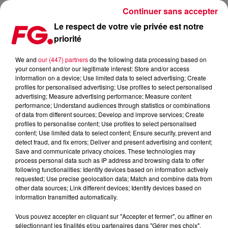
Continuer sans accepter
Le respect de votre vie privée est notre
priorité
ET L’ALBUM FRANÇAIS LE PLUS VENDU À L'ÉTRANGER EN
2024 EST…
We and
our (447) partners
do the following data processing based on
your consent and/or our legitimate interest: Store and/or access
information on a device; Use limited data to select advertising; Create
Publié : 27 mai 2025 à 8h44 par
profiles for personalised advertising; Use profiles to select personalised
advertising; Measure advertising performance; Measure content
Antony HARARI
performance; Understand audiences through statistics or combinations
of data from different sources; Develop and improve services; Create
profiles to personalise content; Use profiles to select personalised
content; Use limited data to select content; Ensure security, prevent and
detect fraud, and fix errors; Deliver and present advertising and content;
Save and communicate privacy choices. These technologies may
process personal data such as IP address and browsing data to offer
following functionalities: Identify devices based on information actively
requested; Use precise geolocation data; Match and combine data from
other data sources; Link different devices; Identify devices based on
information transmitted automatically.
Vous pouvez accepter en cliquant sur "Accepter et fermer", ou affiner en
sélectionnant les finalités et/ou partenaires dans "Gérer mes choix".