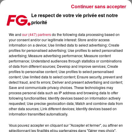
Continuer sans accepter
Le respect de votre vie privée est notre
priorité
ESKAPE FESTIVAL 2023 "THE DARK AGES"
We and
our (447) partners
do the following data processing based on
your consent and/or our legitimate interest: Store and/or access
Publié : 30 juin 2023 à 9h41 par Nathalie ANTIC
information on a device; Use limited data to select advertising; Create
profiles for personalised advertising; Use profiles to select personalised
advertising; Measure advertising performance; Measure content
La seconde édition de l'unique
performance; Understand audiences through statistics or combinations
of data from different sources; Develop and improve services; Create
festival dédié aux musiques
profiles to personalise content; Use profiles to select personalised
électroniques en plein coeur de la
content; Use limited data to select content; Ensure security, prevent and
detect fraud, and fix errors; Deliver and present advertising and content;
Normandie
Save and communicate privacy choices. These technologies may
process personal data such as IP address and browsing data to offer
following functionalities: Identify devices based on information actively
requested; Use precise geolocation data; Match and combine data from
other data sources; Link different devices; Identify devices based on
information transmitted automatically.
Vous pouvez accepter en cliquant sur "Accepter et fermer", ou affiner en
sélectionnant les finalités et/ou partenaires dans "Gérer mes choix".