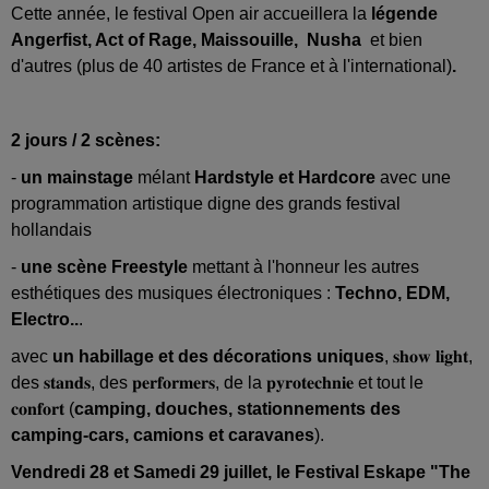
Cette année, le festival Open air accueillera la
légende
Angerfist, Act of Rage, Maissouille, Nusha
et bien
d'autres
(plus de 40 artistes de France et à l'international)
.
2 jours / 2 scènes:
-
un mainstage
mélant
Hardstyle et Hardcore
avec une
programmation artistique digne des grands festival
hollandais
-
une scène Freestyle
mettant à l'honneur les autres
esthétiques des musiques électroniques :
Techno, EDM,
Electro..
.
avec
un habillage et des décorations uniques
, 𝐬𝐡𝐨𝐰 𝐥𝐢𝐠𝐡𝐭,
des 𝐬𝐭𝐚𝐧𝐝𝐬, des 𝐩𝐞𝐫𝐟𝐨𝐫𝐦𝐞𝐫𝐬, de la 𝐩𝐲𝐫𝐨𝐭𝐞𝐜𝐡𝐧𝐢𝐞 et tout le
𝐜𝐨𝐧𝐟𝐨𝐫𝐭 (
camping, douches, stationnements des
camping-cars, camions et caravanes
).
Vendredi 28 et Samedi 29 juillet, le Festival Eskape "The