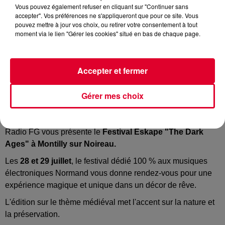
Vous pouvez également refuser en cliquant sur "Continuer sans
accepter". Vos préférences ne s'appliqueront que pour ce site. Vous
pouvez mettre à jour vos choix, ou retirer votre consentement à tout
moment via le lien "Gérer les cookies" situé en bas de chaque page.
Accepter et fermer
Eskape Festival
Crédit :
Eskape Festival
Gérer mes choix
Radio FG vous présente le
Festival Eskape "The Dark
Ages" à Montilly sur Noireau.
Les
28 et 29 juillet
, le festival dédié 100 % aux musiques
électroniques Normand
vous donne rendez-vous pour une
expérience magique et unique dans un décor de rêve.
L'édition sur le thème médiéval met l'accent sur la nature et
la préservation.