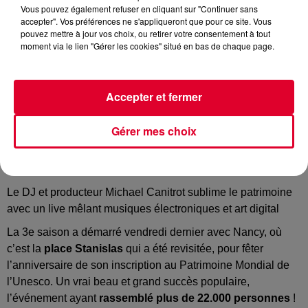
Vous pouvez également refuser en cliquant sur "Continuer sans
accepter". Vos préférences ne s'appliqueront que pour ce site. Vous
pouvez mettre à jour vos choix, ou retirer votre consentement à tout
Monumental
moment via le lien "Gérer les cookies" situé en bas de chaque page.
Crédit :
@blackrish
Accepter et fermer
Les uns après les autres !
Gérer mes choix
Il va tous les faire, les monuments de France avec son show
«
Monumental Tour
» !
Le DJ et producteur Michael Canitrot sublime le patrimoine
avec un live mêlant musiques électroniques et art digital
La 3e saison a démarré vendredi dernier avec Nancy, où
c’est la
place Stanislas
qui a été revisitée, pour fêter
l’anniversaire de son inscription au Patrimoine Mondial de
l’Unesco. Un vrai beau et grand succès populaire,
l’événement ayant
rassemblé plus de 22.000 personnes
!