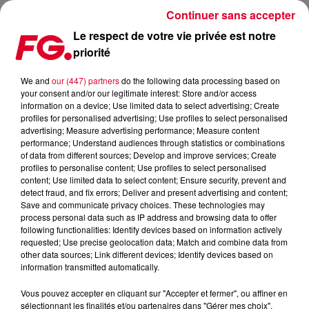
Continuer sans accepter
Le respect de votre vie privée est notre
priorité
ENORME SUCCÈS POUR LE MONUMENTAL TOUR À NANCY !
We and
our (447) partners
do the following data processing based on
your consent and/or our legitimate interest: Store and/or access
Publié : 18 septembre 2023 à 15h55 par Christophe
information on a device; Use limited data to select advertising; Create
HUBERT
profiles for personalised advertising; Use profiles to select personalised
advertising; Measure advertising performance; Measure content
performance; Understand audiences through statistics or combinations
of data from different sources; Develop and improve services; Create
profiles to personalise content; Use profiles to select personalised
content; Use limited data to select content; Ensure security, prevent and
detect fraud, and fix errors; Deliver and present advertising and content;
Save and communicate privacy choices. These technologies may
process personal data such as IP address and browsing data to offer
following functionalities: Identify devices based on information actively
requested; Use precise geolocation data; Match and combine data from
other data sources; Link different devices; Identify devices based on
information transmitted automatically.
Vous pouvez accepter en cliquant sur "Accepter et fermer", ou affiner en
sélectionnant les finalités et/ou partenaires dans "Gérer mes choix".