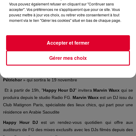
Vous pouvez également refuser en cliquant sur "Continuer sans
Enfant Sauvage
accepter". Vos préférences ne s'appliqueront que pour ce site. Vous
Crédit :
Enfant Sauvage
pouvez mettre à jour vos choix, ou retirer votre consentement à tout
moment via le lien "Gérer les cookies" situé en bas de chaque page.
Accepter et fermer
Le producteur
Enfant Sauvage
, moitié du duo
The Blaze
, sera ce
soir l'invité d'
Antoine Baduel
dans son émission
Happy Hour FG
Gérer mes choix
(17H - 20H).
Enfant Sauvage
présentera en avant première son album «
Pétrichor
» qui sortira le 19 novembre
Et à partir de 19h, "
Happy Hour DJ
" invitera
Marvin Waxx
qui se
produira depuis le studio Radio FG.
Marvin Waxx
est un DJ issu du
Club Matignon Paris, spécialiste des lieux chics, qui part pour une
résidence en Arabie Saoudite
Happy Hour DJ
est un rendez-vous quotidien qui offre aux
auditeurs de FG des mixes exclusifs avec les DJs filmés depuis des