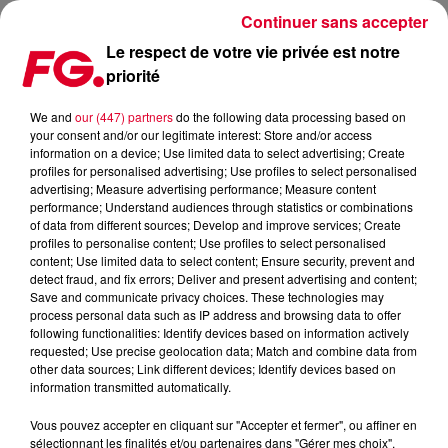
Continuer sans accepter
Le respect de votre vie privée est notre
priorité
ENFANT SAUVAGE INVITÉ DE L'HAPPY HOUR FG CE SOIR !
We and
our (447) partners
do the following data processing based on
your consent and/or our legitimate interest: Store and/or access
Publié : 18 novembre 2021 à 11h47 par Christophe
information on a device; Use limited data to select advertising; Create
HUBERT
profiles for personalised advertising; Use profiles to select personalised
advertising; Measure advertising performance; Measure content
performance; Understand audiences through statistics or combinations
of data from different sources; Develop and improve services; Create
profiles to personalise content; Use profiles to select personalised
content; Use limited data to select content; Ensure security, prevent and
detect fraud, and fix errors; Deliver and present advertising and content;
Save and communicate privacy choices. These technologies may
process personal data such as IP address and browsing data to offer
following functionalities: Identify devices based on information actively
requested; Use precise geolocation data; Match and combine data from
other data sources; Link different devices; Identify devices based on
information transmitted automatically.
Vous pouvez accepter en cliquant sur "Accepter et fermer", ou affiner en
sélectionnant les finalités et/ou partenaires dans "Gérer mes choix".