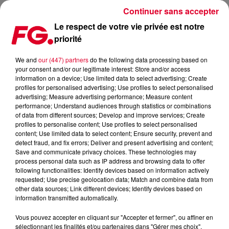
Continuer sans accepter
Le respect de votre vie privée est notre
priorité
EMISSION SPÉCIALE MARVELLOUS ISLAND CE SOIR !
We and
our (447) partners
do the following data processing based on
your consent and/or our legitimate interest: Store and/or access
Publié : 16 mai 2024 à 11h47 par Christophe HUBERT
information on a device; Use limited data to select advertising; Create
profiles for personalised advertising; Use profiles to select personalised
advertising; Measure advertising performance; Measure content
performance; Understand audiences through statistics or combinations
of data from different sources; Develop and improve services; Create
profiles to personalise content; Use profiles to select personalised
content; Use limited data to select content; Ensure security, prevent and
detect fraud, and fix errors; Deliver and present advertising and content;
Save and communicate privacy choices. These technologies may
process personal data such as IP address and browsing data to offer
following functionalities: Identify devices based on information actively
requested; Use precise geolocation data; Match and combine data from
other data sources; Link different devices; Identify devices based on
information transmitted automatically.
Vous pouvez accepter en cliquant sur "Accepter et fermer", ou affiner en
sélectionnant les finalités et/ou partenaires dans "Gérer mes choix".
HH