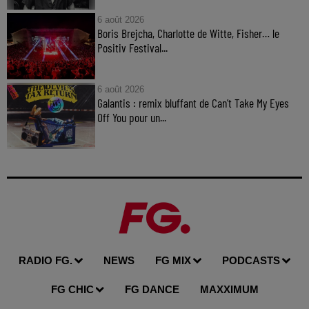
6 août 2026
Boris Brejcha, Charlotte de Witte, Fisher… le
Positiv Festival...
6 août 2026
Galantis : remix bluffant de Can’t Take My Eyes
Off You pour un...
RADIO FG.
NEWS
FG MIX
PODCASTS
FG CHIC
FG DANCE
MAXXIMUM