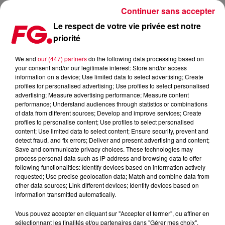
Continuer sans accepter
Le respect de votre vie privée est notre
priorité
DROGUES EN MILIEU FESTIF ET PRÉVENTION, L’EXEMPLE
AUSTRALIEN
We and
our (447) partners
do the following data processing based on
your consent and/or our legitimate interest: Store and/or access
information on a device; Use limited data to select advertising; Create
Publié : 8 janvier 2025 à 15h43 par Jean-Baptiste BLANDIN
profiles for personalised advertising; Use profiles to select personalised
advertising; Measure advertising performance; Measure content
performance; Understand audiences through statistics or combinations
of data from different sources; Develop and improve services; Create
profiles to personalise content; Use profiles to select personalised
content; Use limited data to select content; Ensure security, prevent and
detect fraud, and fix errors; Deliver and present advertising and content;
Save and communicate privacy choices. These technologies may
process personal data such as IP address and browsing data to offer
following functionalities: Identify devices based on information actively
requested; Use precise geolocation data; Match and combine data from
other data sources; Link different devices; Identify devices based on
information transmitted automatically.
Vous pouvez accepter en cliquant sur "Accepter et fermer", ou affiner en
Festival australien
sélectionnant les finalités et/ou partenaires dans "Gérer mes choix".
Crédit :
ChatGPT