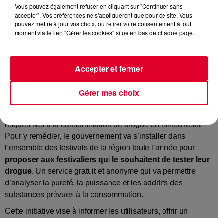
Vous pouvez également refuser en cliquant sur "Continuer sans
accepter". Vos préférences ne s'appliqueront que pour ce site. Vous
pouvez mettre à jour vos choix, ou retirer votre consentement à tout
moment via le lien "Gérer les cookies" situé en bas de chaque page.
En Australie, le gouvernement travailliste de la Nouvelle-
Galles du Sud a lancé un programme de prévention des
Accepter et fermer
drogues en milieu festif qui va durer toute l’année 2025.
Alors que la saison des festivals bat son plein en Australie,
Gérer mes choix
le Premier ministre de la Nouvelle-Galles du Sud, Chris
Minns, s’est lancé dans une nouvelle bataille : réduire les
risques liés à la consommation de drogue en milieu festif.
Pour y remédier, le gouvernement va s’installer dans
l’ensemble des festivals de la région toute l’année pour
proposer aux festivaliers qui le souhaitent de tester leur
drogue
. Un service gratuit et anonyme qui va permettre
d’analyser la pureté, la puissance et les additifs des
substances prévues à la consommation.
Cette initiative vise à informer les utilisateurs, offrir un