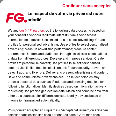
Continuer sans accepter
Le respect de votre vie privée est notre
priorité
DOMINIQUE SOPO, PRÉSIDENT D'SOS RACISME, INVITÉ
D'ANTONE BADUEL
We and
our (447) partners
do the following data processing based on
your consent and/or our legitimate interest: Store and/or access
information on a device; Use limited data to select advertising; Create
Publié : 21 mars 2023 à 12h36 par Christophe HUBERT
profiles for personalised advertising; Use profiles to select personalised
advertising; Measure advertising performance; Measure content
performance; Understand audiences through statistics or combinations
of data from different sources; Develop and improve services; Create
profiles to personalise content; Use profiles to select personalised
content; Use limited data to select content; Ensure security, prevent and
detect fraud, and fix errors; Deliver and present advertising and content;
Save and communicate privacy choices. These technologies may
process personal data such as IP address and browsing data to offer
following functionalities: Identify devices based on information actively
requested; Use precise geolocation data; Match and combine data from
other data sources; Link different devices; Identify devices based on
information transmitted automatically.
Vous pouvez accepter en cliquant sur "Accepter et fermer", ou affiner en
sélectionnant les finalités et/ou partenaires dans "Gérer mes choix".