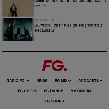
Careful, le son House de la semaine signé D.O.D et
Izzy bizu !
30 juillet 2026
La Swedish House Mafia signe son grand retour
avec Lykke Li
RADIO FG.
NEWS
FG MIX
PODCASTS
FG CHIC
FG DANCE
MAXXIMUM
FG SOUND