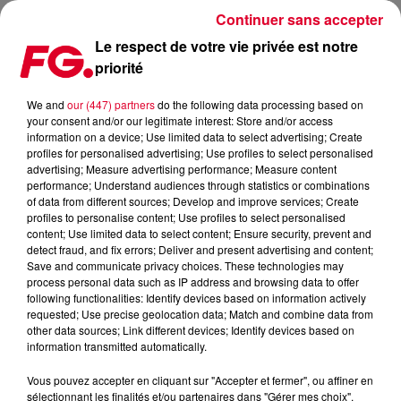
Continuer sans accepter
Le respect de votre vie privée est notre
priorité
DJ SNAKE DÉVOILE LE SUBLIME PARADISE AVEC BIPOLAR SUNSHINE
We and
our (447) partners
do the following data processing based on
your consent and/or our legitimate interest: Store and/or access
Publié : 23 mai 2025 à 17h41 par Jean-Baptiste BLANDIN
information on a device; Use limited data to select advertising; Create
profiles for personalised advertising; Use profiles to select personalised
advertising; Measure advertising performance; Measure content
performance; Understand audiences through statistics or combinations
of data from different sources; Develop and improve services; Create
profiles to personalise content; Use profiles to select personalised
content; Use limited data to select content; Ensure security, prevent and
detect fraud, and fix errors; Deliver and present advertising and content;
Save and communicate privacy choices. These technologies may
process personal data such as IP address and browsing data to offer
following functionalities: Identify devices based on information actively
requested; Use precise geolocation data; Match and combine data from
other data sources; Link different devices; Identify devices based on
information transmitted automatically.
Vous pouvez accepter en cliquant sur "Accepter et fermer", ou affiner en
sélectionnant les finalités et/ou partenaires dans "Gérer mes choix".