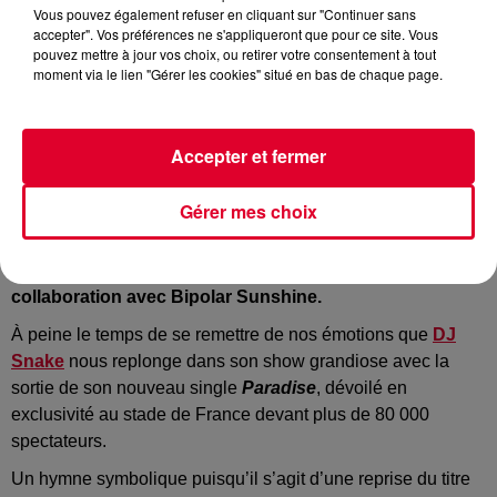
Vous pouvez également refuser en cliquant sur "Continuer sans
accepter". Vos préférences ne s'appliqueront que pour ce site. Vous
pouvez mettre à jour vos choix, ou retirer votre consentement à tout
moment via le lien "Gérer les cookies" situé en bas de chaque page.
DJ Snake
Crédit :
Instagram : @DJ Snake
Accepter et fermer
Gérer mes choix
Pour célébrer son show magique au stade de France,
DJ Snake dévoile le titre inédit
Paradise
, produit en
collaboration avec Bipolar Sunshine.
À peine le temps de se remettre de nos émotions que
DJ
Snake
nous replonge dans son show grandiose avec la
sortie de son nouveau single
Paradise
, dévoilé en
exclusivité au stade de France devant plus de 80 000
spectateurs.
Un hymne symbolique puisqu’il s’agit d’une reprise du titre