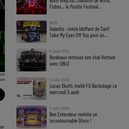
Boris Brejcha, Charlotte de Witte,
Fisher… le Positiv Festival...
8h26
Galantis : remix bluffant de Can’t
Take My Eyes Off You pour un...
5 août 2026
Bordeaux retrouve son club flottant
avec UBLO
024
5 août 2026
.com
Lucas Sketti, invité FG Backstage ce
mercredi 5 août
5 août 2026
Bon Entendeur revisite un
incontournable Disco !
our