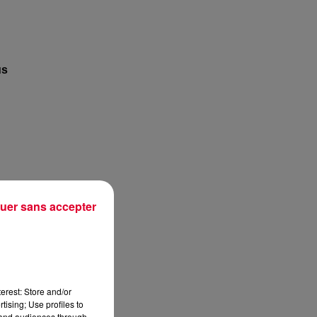
us
uer sans accepter
erest: Store and/or
tising; Use profiles to
tand audiences through