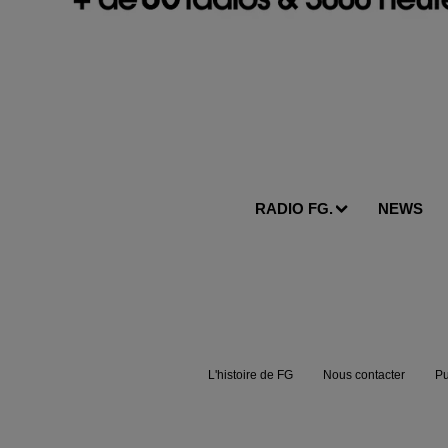
RADIO FG.
NEWS
L'histoire de FG
Nous contacter
Pu