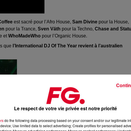
Coffee
est sacré pour l’Afro House,
Sam Divine
pour la House,
en
pour la Trance,
Sven Väth
pour la Techno,
Chase and Stat
e et
WhoMadeWho
pour l’Organic House.
rs que
l’International DJ Of The Year revient à l’australien
Contin
Le respect de votre vie privée est notre priorité
ers
do the following data processing based on your consent and/or our legitimate int
device; Use limited data to select advertising; Create profiles for personalised adver
vertising; Measure advertising performance; Measure content performance; Unders