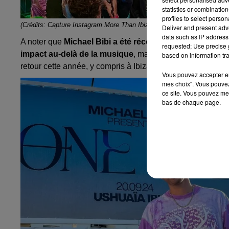
statistics or combinatio
profiles to select person
(Crédits: Capture Instagram More Than Ibiza)
Deliver and present adv
data such as IP address 
A noter que
Michael Bibi a été récompensé du « Play it 
requested; Use precise g
impact au-delà de la musique
, mais aussi dans la sociét
based on information tra
retour cette année, y compris à Ibiza avec sa tournée
One 
Vous pouvez accepter en 
mes choix". Vous pouvez
ce site. Vous pouvez met
bas de chaque page.