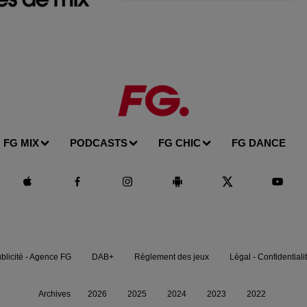
FG MIX
PODCASTS
FG CHIC
FG DANCE
blicité - Agence FG
DAB+
Règlement des jeux
Légal - Confidentiali
Archives
2026
2025
2024
2023
2022