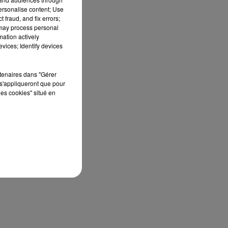
personalise content; Use
 fraud, and fix errors;
 may process personal
mation actively
vices; Identify devices
n
rtenaires dans "Gérer
s'appliqueront que pour
les cookies" situé en