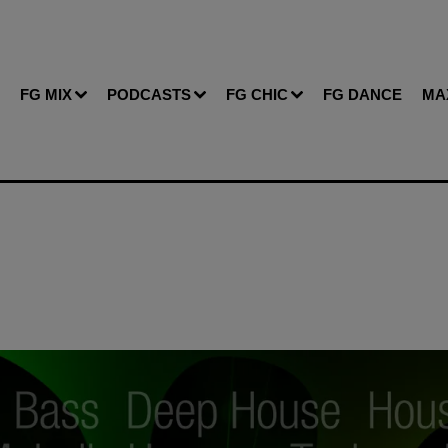
FG MIX
PODCASTS
FG CHIC
FG DANCE
MA
S