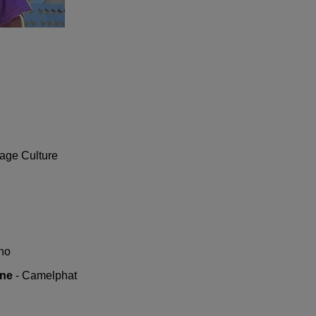
tage Culture
ho
gne
- Camelphat