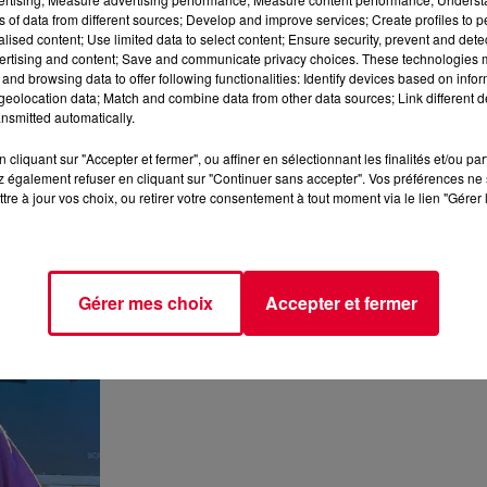
ns of data from different sources; Develop and improve services; Create profiles to 
alised content; Use limited data to select content; Ensure security, prevent and detect
ertising and content; Save and communicate privacy choices. These technologies
and browsing data to offer following functionalities: Identify devices based on infor
Back » DJ Award qui vient gratifier ceux qui ont aussi un
eolocation data; Match and combine data from other data sources; Link different de
é. Et c’est un grand symbole pour le DJ britannique qui a fait so
nsmitted automatically.
Life
suite à une rémission d’un cancer diagnostiqué en 2023.
cliquant sur "Accepter et fermer", ou affiner en sélectionnant les finalités et/ou pa
 également refuser en cliquant sur "Continuer sans accepter". Vos préférences ne 
tre à jour vos choix, ou retirer votre consentement à tout moment via le lien "Gérer 
Gérer mes choix
Accepter et fermer