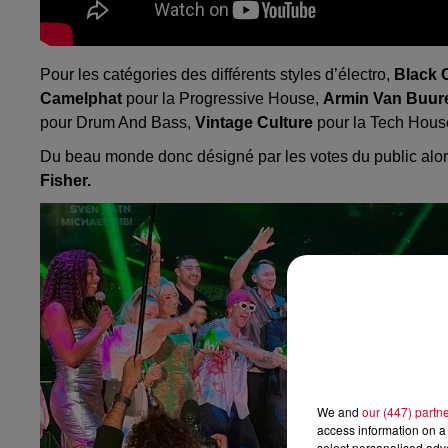
Pour les catégories des différents styles d’électro,
Black 
Camelphat
pour la Progressive House,
Armin Van Buur
pour Drum And Bass,
Vintage Culture
pour la Tech Hous
Du beau monde donc désigné par les votes du public alo
Fisher.
We and
our (447) partn
access information on a 
select personalised ad