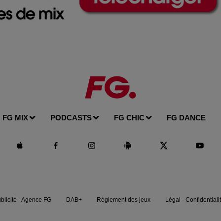
FG MIX
PODCASTS
FG CHIC
FG DANCE
blicité - Agence FG
DAB+
Règlement des jeux
Légal - Confidentiali