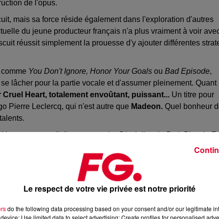
ruction de l'opus.
uit, mais sa force réside également dans l'exploration d'autres
tuelle du jeune producteur français n'a plus vraiment à voir ave
iscuit réussit simplement la prouesse d'y ajouter différentes strat
ie comme
You Don't Ignore, Honor Your Goals
ou
Bad Episode
,
de se lâcher pour la partie vocale et d'assumer pleinement. Quant
Cruel Heart, totalement envoûtant, puissant...
Un titre pour
o Pierre Leclercq, qui n'est autre que
Madeon.
Quel bonheur 
talents.
 Heart
et surtout l'album tout entier
Discipline
de Petit Biscuit. Et
is comme pour la préparation de ses albums, cela prend du temps
Contin
Le respect de votre vie privée est notre priorité
ers
do the following data processing based on your consent and/or our legitimate int
device; Use limited data to select advertising; Create profiles for personalised adver