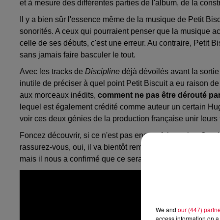
et à mesure des différentes parties de l'album, de la const
Il y a bien sûr l'essence même de la musique de Petit Bisc
sonorités. A ceux qui pourraient penser que la musique ac
celle de ses débuts, c'est une erreur. Au contraire, Petit B
sans jamais faire basculer le tout.
Avec les tracks de
Discipline
déjà dévoilés avant la sort
inutile de préciser à quel point Petit Biscuit a eu raison 
aux morceaux inédits,
comment ne pas être dérouté par 
lequel est également crédité comme auteur un certain Hug
voir ces deux génies de la production française unir leurs 
Foncez découvrir, si ce n'est pas encore fait, ce titre
Cruel
rassurez-vous, oui, il va bientôt remonter sur scène, ma
mais il nous a confirmé que ce sera pour 2025.
We and
our (447) partn
access information on a 