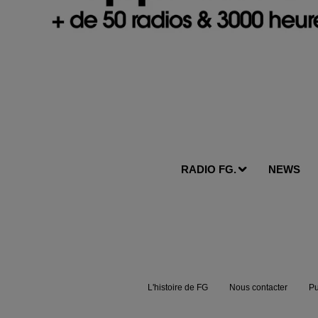
RADIO FG.
NEWS
L'histoire de FG
Nous contacter
Pu