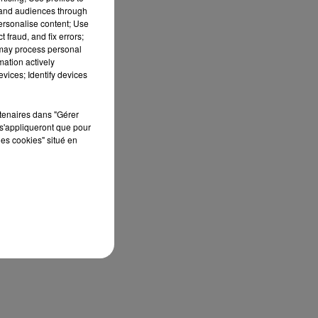
tand audiences through
personalise content; Use
 fraud, and fix errors;
 may process personal
mation actively
vices; Identify devices
rtenaires dans "Gérer
s'appliqueront que pour
les cookies" situé en