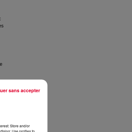
c
es
de
uer sans accepter
erest: Store and/or
tising; Use profiles to