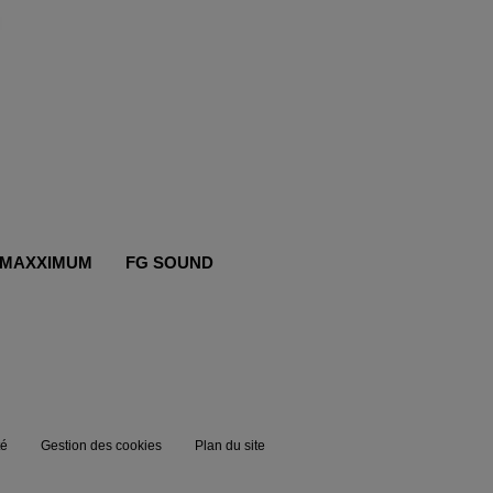
MAXXIMUM
FG SOUND
té
Gestion des cookies
Plan du site