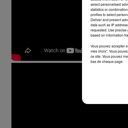
select personalised ad
statistics or combinatio
profiles to select person
Deliver and present adv
data such as IP address 
requested; Use precise g
based on information tra
Vous pouvez accepter en 
mes choix". Vous pouvez
ce site. Vous pouvez met
bas de chaque page.