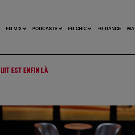
FG MIX
PODCASTS
FG CHIC
FG DANCE
MA
CUIT EST ENFIN LÀ