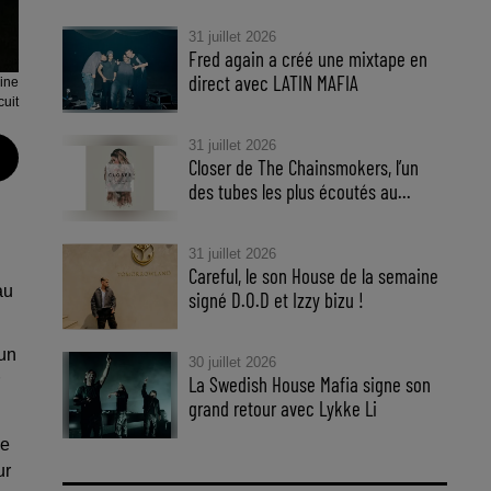
31 juillet 2026
Fred again a créé une mixtape en
direct avec LATIN MAFIA
line
cuit
31 juillet 2026
Closer de The Chainsmokers, l’un
des tubes les plus écoutés au...
31 juillet 2026
Careful, le son House de la semaine
au
signé D.O.D et Izzy bizu !
 un
30 juillet 2026
La Swedish House Mafia signe son
grand retour avec Lykke Li
ne
ur