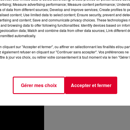
vertising; Measure advertising performance; Measure content performance; Unders
ns of data from different sources; Develop and improve services; Create profiles to 
alised content; Use limited data to select content; Ensure security, prevent and detect
ertising and content; Save and communicate privacy choices. These technologies
and browsing data to offer following functionalities: Identify devices based on infor
eolocation data; Match and combine data from other data sources; Link different de
nsmitted automatically.
cliquant sur "Accepter et fermer", ou affiner en sélectionnant les finalités et/ou pa
 également refuser en cliquant sur "Continuer sans accepter". Vos préférences ne 
tre à jour vos choix, ou retirer votre consentement à tout moment via le lien "Gérer 
Gérer mes choix
Accepter et fermer