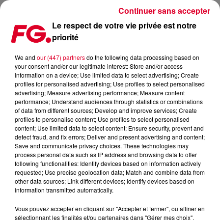
Continuer sans accepter
Le respect de votre vie privée est notre
priorité
DÉSORMAIS AU TOUR D'ALOK, MAIS ILS ONT QUOI À TOUS
REMIXER EMPIRE OF THE SUN ?
We and
our (447) partners
do the following data processing based on
your consent and/or our legitimate interest: Store and/or access
information on a device; Use limited data to select advertising; Create
Publié : 3 décembre 2025 à 10h12 par Antony Harari
profiles for personalised advertising; Use profiles to select personalised
advertising; Measure advertising performance; Measure content
performance; Understand audiences through statistics or combinations
of data from different sources; Develop and improve services; Create
profiles to personalise content; Use profiles to select personalised
content; Use limited data to select content; Ensure security, prevent and
detect fraud, and fix errors; Deliver and present advertising and content;
Save and communicate privacy choices. These technologies may
process personal data such as IP address and browsing data to offer
following functionalities: Identify devices based on information actively
requested; Use precise geolocation data; Match and combine data from
other data sources; Link different devices; Identify devices based on
information transmitted automatically.
Vous pouvez accepter en cliquant sur "Accepter et fermer", ou affiner en
sélectionnant les finalités et/ou partenaires dans "Gérer mes choix".