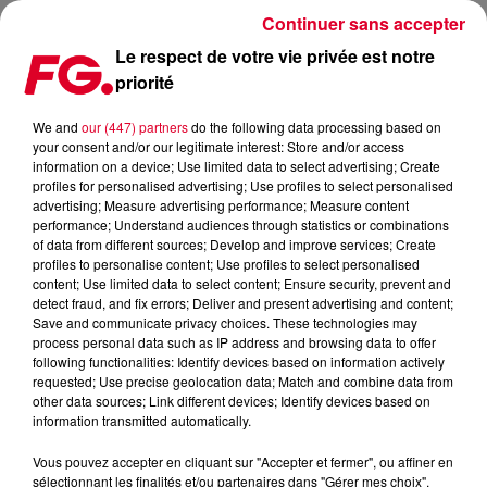
Continuer sans accepter
Le respect de votre vie privée est notre
priorité
DELTA PARTY BY FG (6 FÉVRIER)
We and
our (447) partners
do the following data processing based on
your consent and/or our legitimate interest: Store and/or access
Publié : 1er février 2025 à 15h33 par
information on a device; Use limited data to select advertising; Create
profiles for personalised advertising; Use profiles to select personalised
Alexandre MAZERE
advertising; Measure advertising performance; Measure content
performance; Understand audiences through statistics or combinations
of data from different sources; Develop and improve services; Create
profiles to personalise content; Use profiles to select personalised
content; Use limited data to select content; Ensure security, prevent and
detect fraud, and fix errors; Deliver and present advertising and content;
Save and communicate privacy choices. These technologies may
process personal data such as IP address and browsing data to offer
following functionalities: Identify devices based on information actively
requested; Use precise geolocation data; Match and combine data from
other data sources; Link different devices; Identify devices based on
information transmitted automatically.
Vous pouvez accepter en cliquant sur "Accepter et fermer", ou affiner en
sélectionnant les finalités et/ou partenaires dans "Gérer mes choix".