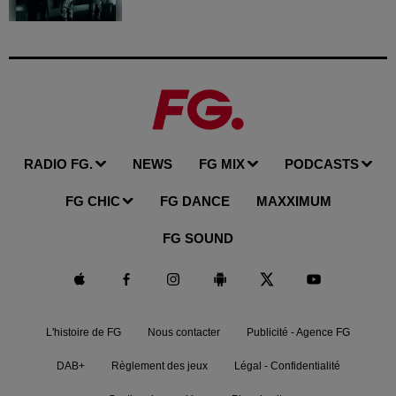
RADIO FG.
NEWS
FG MIX
PODCASTS
FG CHIC
FG DANCE
MAXXIMUM
FG SOUND
L'histoire de FG
Nous contacter
Publicité - Agence FG
DAB+
Règlement des jeux
Légal - Confidentialité