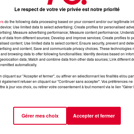
Le respect de votre vie privée est notre priorité
mbre sur les plages du Prado à Marseille, a marqué sa 10e éditi
ment emblématique a attiré environ 150 000 festivaliers,
ers
do the following data processing based on your consent and/or our legitimate int
artis sur cinq scènes, dont une large part dédiée à la musique
device; Use limited data to select advertising; Create profiles for personalised adver
vertising; Measure advertising performance; Measure content performance; Unders
ns of data from different sources; Develop and improve services; Create profiles to 
alised content; Use limited data to select content; Ensure security, prevent and detect
mances mémorables d'artistes de renommée mondiale. Parmi les
ertising and content; Save and communicate privacy choices. These technologies
te de Witte, Paul Kalkbrenner, et Martin Solveig ont offert des
and browsing data to offer following functionalities: Identify devices based on infor
, house et EDM, tels que Amelie Lens, Boris Brejcha, et
eolocation data; Match and combine data from other data sources; Link different de
nsmitted automatically.
la house, permettant aux artistes de proposer des sets immersifs
cliquant sur "Accepter et fermer", ou affiner en sélectionnant les finalités et/ou pa
 également refuser en cliquant sur "Continuer sans accepter". Vos préférences ne 
e autre scène, orientée vers l'EDM et le progressive, a accueill
tre à jour vos choix, ou retirer votre consentement à tout moment via le lien "Gérer 
 ambiance festive et estivale.
a également innové avec des expériences immersives, comme de
ofessionnels de la musique électronique, permettant aux
Gérer mes choix
Accepter et fermer
e Delta Festival 2024 a confirmé sa position comme un rendez-v
France, offrant une expérience unique alliant plage, musique et