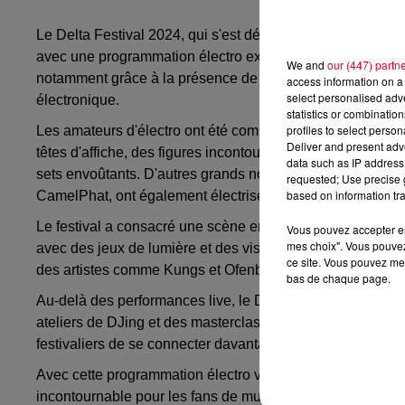
Le Delta Festival 2024, qui s'est déroulé du 4 au 8 septe
avec une programmation électro exceptionnelle. Cet événe
We and
our (447) partn
notamment grâce à la présence de plus de 250 artistes rép
access information on a 
select personalised ad
électronique.
statistics or combinatio
profiles to select person
Les amateurs d'électro ont été comblés avec des perfor
Deliver and present adv
têtes d'affiche, des figures incontournables comme Charlot
data such as IP address 
sets envoûtants. D'autres grands noms de la scène techno
requested; Use precise g
based on information tra
CamelPhat, ont également électrisé les festivaliers.
Le festival a consacré une scène entière à la techno et à 
Vous pouvez accepter en 
mes choix". Vous pouvez
avec des jeux de lumière et des visuels spectaculaires. Un
ce site. Vous pouvez met
des artistes comme Kungs et Ofenbach, qui ont assuré une
bas de chaque page.
Au-delà des performances live, le Delta Festival 2024 
ateliers de DJing et des masterclasses dirigés par des pr
festivaliers de se connecter davantage à cet univers.
Avec cette programmation électro variée et qualitative, l
incontournable pour les fans de musique électronique en 