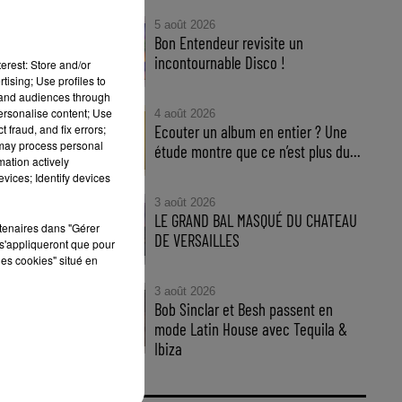
5 août 2026
on
Bon Entendeur revisite un
incontournable Disco !
erest: Store and/or
tising; Use profiles to
tand audiences through
personalise content; Use
4 août 2026
 fraud, and fix errors;
Ecouter un album en entier ? Une
 may process personal
étude montre que ce n’est plus du...
mation actively
vices; Identify devices
3 août 2026
LE GRAND BAL MASQUÉ DU CHATEAU
rtenaires dans "Gérer
DE VERSAILLES
s'appliqueront que pour
i
les cookies" situé en
3 août 2026
s
Bob Sinclar et Besh passent en
mode Latin House avec Tequila &
Ibiza
ous