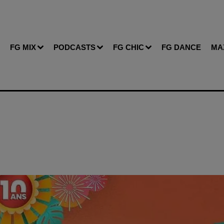
FG MIX
PODCASTS
FG CHIC
FG DANCE
MA