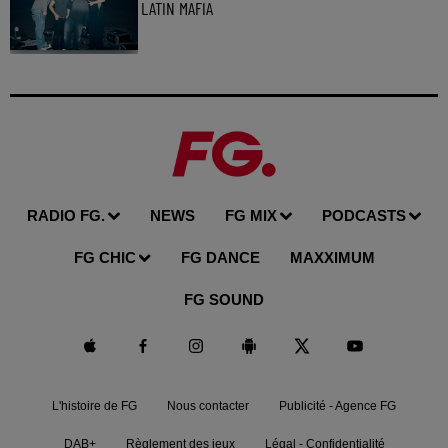
LATIN MAFIA
RADIO FG.
NEWS
FG MIX
PODCASTS
FG CHIC
FG DANCE
MAXXIMUM
FG SOUND
L'histoire de FG
Nous contacter
Publicité - Agence FG
DAB+
Règlement des jeux
Légal - Confidentialité