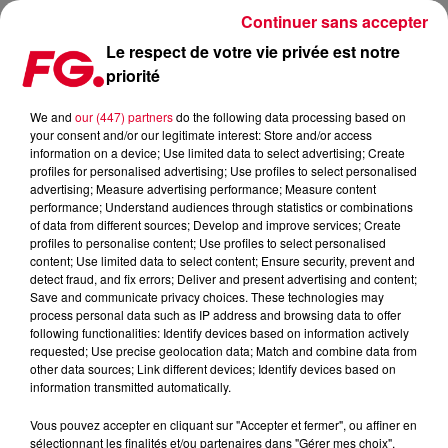
Continuer sans accepter
Le respect de votre vie privée est notre
priorité
DÉCOUVREZ MILLION GOOD REASONS, NOUVEAUTÉ SIGNÉE ROBIN SCHULZ
ET FAST BOY
We and
our (447) partners
do the following data processing based on
your consent and/or our legitimate interest: Store and/or access
information on a device; Use limited data to select advertising; Create
Publié : 14 février 2025 à 7h58 par
profiles for personalised advertising; Use profiles to select personalised
advertising; Measure advertising performance; Measure content
Antony HARARI
performance; Understand audiences through statistics or combinations
of data from different sources; Develop and improve services; Create
profiles to personalise content; Use profiles to select personalised
content; Use limited data to select content; Ensure security, prevent and
detect fraud, and fix errors; Deliver and present advertising and content;
Save and communicate privacy choices. These technologies may
process personal data such as IP address and browsing data to offer
following functionalities: Identify devices based on information actively
requested; Use precise geolocation data; Match and combine data from
other data sources; Link different devices; Identify devices based on
information transmitted automatically.
Vous pouvez accepter en cliquant sur "Accepter et fermer", ou affiner en
sélectionnant les finalités et/ou partenaires dans "Gérer mes choix".