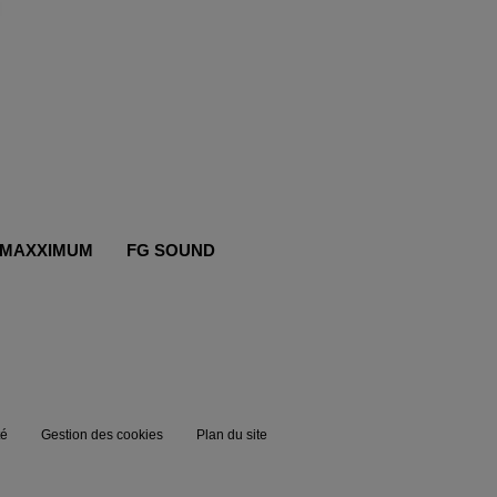
MAXXIMUM
FG SOUND
té
Gestion des cookies
Plan du site