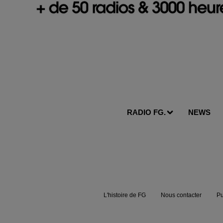
RADIO FG.
NEWS
L'histoire de FG
Nous contacter
Pu