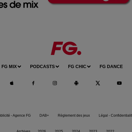
FG MIX
PODCASTS
FG CHIC
FG DANCE
blicité - Agence FG
DAB+
Règlement des jeux
Légal - Confidentiali
Archives
2026
2025
2024
2023
2022