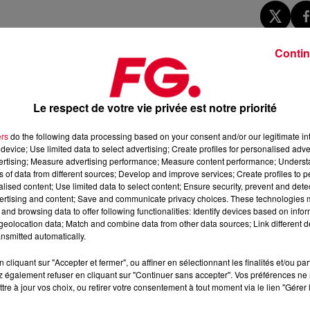
Contin
 interview dans nos studios
qu’il n’avait pas beaucoup samplé
vant avec cette méthode. On l’a vu notamment pour
ses
Le respect de votre vie privée est notre priorité
by Don’t Hurt Me
avec Anne-Marie et Coi Leray.
refait équipe pour un titre qui figure sur le tout nouvel album de
ers
do the following data processing based on your consent and/or our legitimate int
device; Use limited data to select advertising; Create profiles for personalised adver
 Day,
des paroles reprises dans le cultissime pour toute une
vertising; Measure advertising performance; Measure content performance; Unders
 belge Technotronic.
ns of data from different sources; Develop and improve services; Create profiles to 
alised content; Use limited data to select content; Ensure security, prevent and detect
 s’amuser en parallèle avec d’anciens tubes comme avec cette
ertising and content; Save and communicate privacy choices. These technologies
 voir un remix poindre rapidement pour les prochains live de Dav
and browsing data to offer following functionalities: Identify devices based on infor
eolocation data; Match and combine data from other data sources; Link different de
titre ne soit pas la dernière collaboration entre le résident sta
nsmitted automatically.
cliquant sur "Accepter et fermer", ou affiner en sélectionnant les finalités et/ou pa
 également refuser en cliquant sur "Continuer sans accepter". Vos préférences ne 
tre à jour vos choix, ou retirer votre consentement à tout moment via le lien "Gérer 