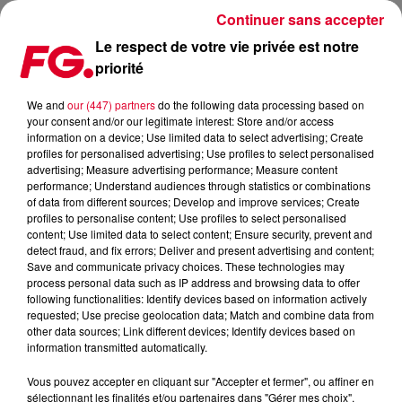
Continuer sans accepter
Le respect de votre vie privée est notre
priorité
DAVID GUETTA : NOUVEAU SINGLE AVEC KIM PETRAS AVANT UNE SEMAINE
TRIOMPHALE ?
We and
our (447) partners
do the following data processing based on
your consent and/or our legitimate interest: Store and/or access
information on a device; Use limited data to select advertising; Create
Publié : 10 novembre 2023 à 7h50 par Antony HARARI
profiles for personalised advertising; Use profiles to select personalised
advertising; Measure advertising performance; Measure content
performance; Understand audiences through statistics or combinations
of data from different sources; Develop and improve services; Create
profiles to personalise content; Use profiles to select personalised
content; Use limited data to select content; Ensure security, prevent and
detect fraud, and fix errors; Deliver and present advertising and content;
Save and communicate privacy choices. These technologies may
process personal data such as IP address and browsing data to offer
following functionalities: Identify devices based on information actively
requested; Use precise geolocation data; Match and combine data from
other data sources; Link different devices; Identify devices based on
information transmitted automatically.
Vous pouvez accepter en cliquant sur "Accepter et fermer", ou affiner en
sélectionnant les finalités et/ou partenaires dans "Gérer mes choix".