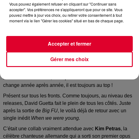
Vous pouvez également refuser en cliquant sur "Continuer sans
accepter". Vos préférences ne s'appliqueront que pour ce site. Vous
pouvez mettre à jour vos choix, ou retirer votre consentement à tout
moment via le lien "Gérer les cookies" situé en bas de chaque page.
Danceone
Crédit :
Youtube Officiel David Guetta
Accepter et fermer
Gérer mes choix
Un an de plus cette semaine pour
David Guetta
qui vient de
fêter son anniversaire, mais pour le résident FG rien ne
change année après année, il est toujours au top !
Présent sur tous les fronts. Comme toujours, au niveau des
releases, David Guetta fait le plein de tous les côtés. Juste
après la sortie de
Big FU
, le voilà déjà de retour avec un
single inédit
When we were young.
C'était une collab vraiment attendue avec
Kim Petras
, la
célèbre chanteuse allemande qui a sorti son premier opus