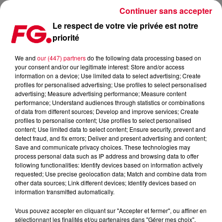
Continuer sans accepter
Le respect de votre vie privée est notre
priorité
DAVID GUETTA: L'AFTERMOVIE DU STADE DE FRANCE, CETTE
EXPÉRIENCE UNIQUE
We and
our (447) partners
do the following data processing based on
your consent and/or our legitimate interest: Store and/or access
information on a device; Use limited data to select advertising; Create
Publié : 23 juin 2026 à 8h29 par Antony HARARI
profiles for personalised advertising; Use profiles to select personalised
advertising; Measure advertising performance; Measure content
performance; Understand audiences through statistics or combinations
of data from different sources; Develop and improve services; Create
profiles to personalise content; Use profiles to select personalised
content; Use limited data to select content; Ensure security, prevent and
detect fraud, and fix errors; Deliver and present advertising and content;
Save and communicate privacy choices. These technologies may
process personal data such as IP address and browsing data to offer
following functionalities: Identify devices based on information actively
requested; Use precise geolocation data; Match and combine data from
other data sources; Link different devices; Identify devices based on
information transmitted automatically.
Vous pouvez accepter en cliquant sur "Accepter et fermer", ou affiner en
sélectionnant les finalités et/ou partenaires dans "Gérer mes choix".