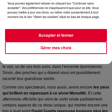
Vous pouvez également refuser en cliquant sur "Continuer sans
David Guetta - The Ultimate Monolith Show au Stade de France
accepter". Vos préférences ne s'appliqueront que pour ce site. Vous
Crédit :
Youtube Officiel David Guetta
pouvez mettre à jour vos choix, ou retirer votre consentement à tout
moment via le lien "Gérer les cookies" situé en bas de chaque page.
Le concert d'une vie.
Oui, c'est ce même commentaire que
Accepter et fermer
l'on a pu entendre ou lire à répétition suite à ces trois dates
exceptionnelles du Stade de France, qui marqueront de
Gérer mes choix
toute évidence l'immense carrière du boss
David Guetta.
Vous faites peut-être partie de ceux qui ont eu la chance de
le voir, un de ces trois soirs, dans l'enceinte dyonisienne.
Sinon, des proches qui y étaient vous ont possiblement
raconté leur grandiose soirée.
Comme ces spectateurs, nous aussi, avons encore
les yeux
qui brillent en repensant à ce show Monolith
. Et cette
aftermovie officielle qui vient de sortir relate parfaitement
certains aspects de ce show unique, qui montre encore une
fois à quel point
David Guetta repousse toujours plus les