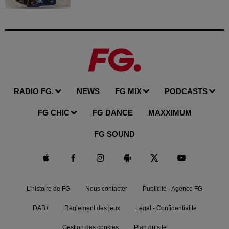
RADIO FG.
NEWS
FG MIX
PODCASTS
FG CHIC
FG DANCE
MAXXIMUM
FG SOUND
L'histoire de FG
Nous contacter
Publicité - Agence FG
DAB+
Règlement des jeux
Légal - Confidentialité
Gestion des cookies
Plan du site