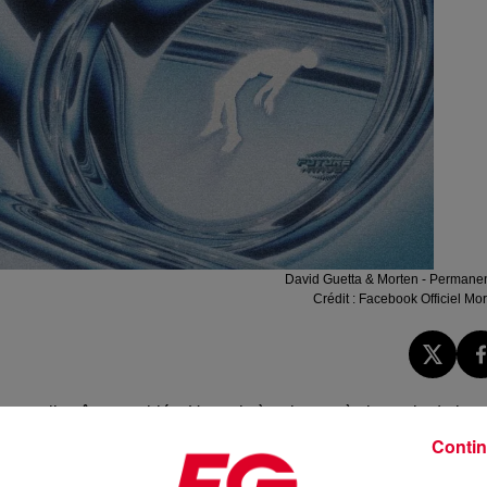
David Guetta & Morten - Permane
Crédit :
Facebook Officiel Mor
 vous allez être comblés.
Un mois à peine après la sortie du leur
our avec un titre qu'ils ont déjà joué quelques fois :
Permanenc
Contin