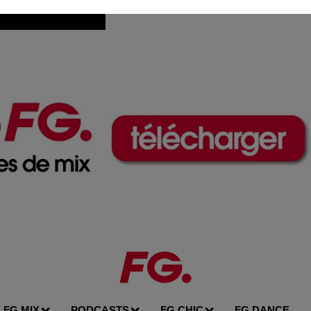
FG MIX
PODCASTS
FG CHIC
FG DANCE