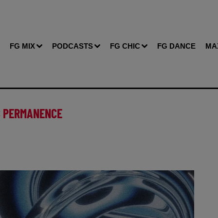
FG MIX
PODCASTS
FG CHIC
FG DANCE
MA
C PERMANENCE