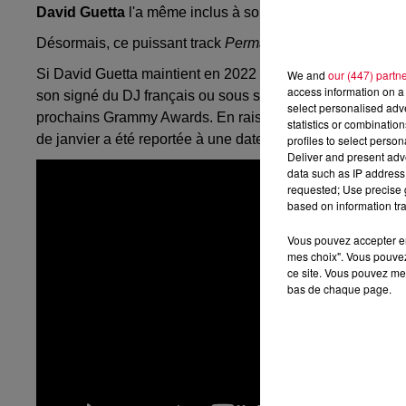
David Guetta
l'a même inclus à son récent set du 31 dé
Désormais, ce puissant track
Permanence
fait l'objet d'u
Si David Guetta maintient en 2022 le même rythme de sorti
We and
our (447) partn
access information on a 
son signé du DJ français ou sous son alias Jack Back. En r
select personalised ad
prochains Grammy Awards. En raison de la nouvelle vague 
statistics or combinatio
de janvier a été reportée à une date pour le moment non d
profiles to select person
Deliver and present adv
data such as IP address 
requested; Use precise g
based on information tra
Vous pouvez accepter en 
mes choix". Vous pouvez
ce site. Vous pouvez met
bas de chaque page.