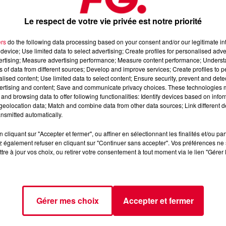
cembre
depuis le Louvre Abu Dhabi.
Le respect de votre vie privée est notre priorité
ne release officielle sur Musical Freedom, le label de Tiësto.
es que l'an dernier, on devrait rapidement voir venir un nouve
ers
do the following data processing based on your consent and/or our legitimate int
device; Use limited data to select advertising; Create profiles for personalised adver
evanche, il faudra patienter pour savoir s'il est distingué aux
vertising; Measure advertising performance; Measure content performance; Unders
de Covid, la cérémonie qui devait se dérouler à la fin du mois
ns of data from different sources; Develop and improve services; Create profiles to 
éfinie.
alised content; Use limited data to select content; Ensure security, prevent and detect
ertising and content; Save and communicate privacy choices. These technologies
and browsing data to offer following functionalities: Identify devices based on infor
eolocation data; Match and combine data from other data sources; Link different de
nsmitted automatically.
cliquant sur "Accepter et fermer", ou affiner en sélectionnant les finalités et/ou pa
 également refuser en cliquant sur "Continuer sans accepter". Vos préférences ne 
tre à jour vos choix, ou retirer votre consentement à tout moment via le lien "Gérer 
Gérer mes choix
Accepter et fermer