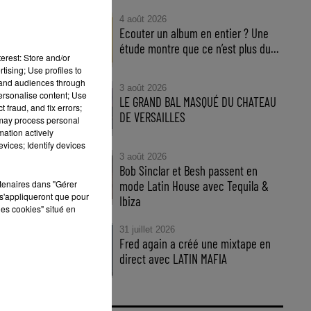
4 août 2026
Ecouter un album en entier ? Une
étude montre que ce n’est plus du...
au
erest: Store and/or
tising; Use profiles to
tand audiences through
3 août 2026
personalise content; Use
LE GRAND BAL MASQUÉ DU CHATEAU
 fraud, and fix errors;
DE VERSAILLES
 may process personal
mation actively
vices; Identify devices
3 août 2026
Bob Sinclar et Besh passent en
rtenaires dans "Gérer
mode Latin House avec Tequila &
s'appliqueront que pour
Ibiza
les cookies" situé en
31 juillet 2026
Fred again a créé une mixtape en
direct avec LATIN MAFIA