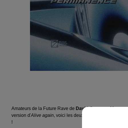
Amateurs de la Future Rave de
David Guetta et Morten
,
version d'
Alive again
, voici les deux grands copains de ret
!