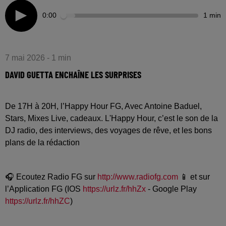
0:00
1 min
7 mai 2026 - 1 min
DAVID GUETTA ENCHAÎNE LES SURPRISES
De 17H à 20H, l’Happy Hour FG, Avec Antoine Baduel,
Stars, Mixes Live, cadeaux. L'Happy Hour, c’est le son de la
DJ radio, des interviews, des voyages de rêve, et les bons
plans de la rédaction
🎧 Ecoutez Radio FG sur
http://www.radiofg.com
📱 et sur
l’Application FG (IOS
https://urlz.fr/hhZx
- Google Play
https://urlz.fr/hhZC
)