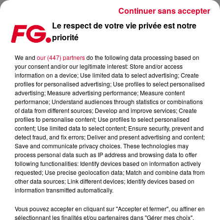
Continuer sans accepter
Le respect de votre vie privée est notre
priorité
DAVID GUETTA ENCHAÎNE LES SURPRISES
We and
our (447) partners
do the following data processing based on
your consent and/or our legitimate interest: Store and/or access
information on a device; Use limited data to select advertising; Create
profiles for personalised advertising; Use profiles to select personalised
advertising; Measure advertising performance; Measure content
performance; Understand audiences through statistics or combinations
of data from different sources; Develop and improve services; Create
profiles to personalise content; Use profiles to select personalised
content; Use limited data to select content; Ensure security, prevent and
detect fraud, and fix errors; Deliver and present advertising and content;
Save and communicate privacy choices. These technologies may
process personal data such as IP address and browsing data to offer
following functionalities: Identify devices based on information actively
requested; Use precise geolocation data; Match and combine data from
other data sources; Link different devices; Identify devices based on
information transmitted automatically.
Vous pouvez accepter en cliquant sur "Accepter et fermer", ou affiner en
sélectionnant les finalités et/ou partenaires dans "Gérer mes choix".