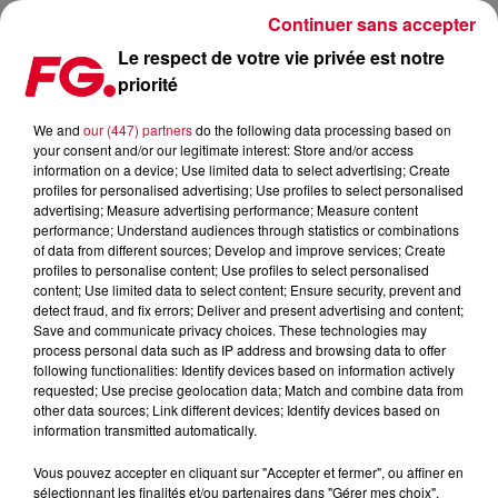
Continuer sans accepter
Le respect de votre vie privée est notre
priorité
DANCE ONE MAINSTAGE : TIM CLARK
We and
our (447) partners
do the following data processing based on
your consent and/or our legitimate interest: Store and/or access
information on a device; Use limited data to select advertising; Create
profiles for personalised advertising; Use profiles to select personalised
advertising; Measure advertising performance; Measure content
performance; Understand audiences through statistics or combinations
of data from different sources; Develop and improve services; Create
profiles to personalise content; Use profiles to select personalised
content; Use limited data to select content; Ensure security, prevent and
detect fraud, and fix errors; Deliver and present advertising and content;
Save and communicate privacy choices. These technologies may
process personal data such as IP address and browsing data to offer
following functionalities: Identify devices based on information actively
requested; Use precise geolocation data; Match and combine data from
other data sources; Link different devices; Identify devices based on
information transmitted automatically.
Vous pouvez accepter en cliquant sur "Accepter et fermer", ou affiner en
sélectionnant les finalités et/ou partenaires dans "Gérer mes choix".