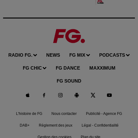
RADIO FG.
NEWS
FG MIX
PODCASTS
FG CHIC
FG DANCE
MAXXIMUM
FG SOUND
L'histoire de FG
Nous contacter
Publicité - Agence FG
DAB+
Règlement des jeux
Légal - Confidentialité
Gestion des cookies
Plan du site