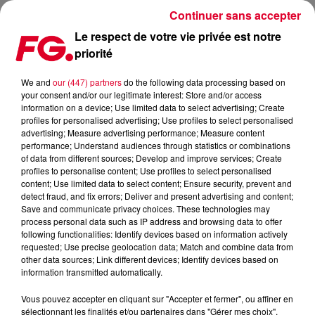
Continuer sans accepter
Le respect de votre vie privée est notre
priorité
DANCE ONE MAINSTAGE : POLAR BEARS
We and
our (447) partners
do the following data processing based on
your consent and/or our legitimate interest: Store and/or access
information on a device; Use limited data to select advertising; Create
profiles for personalised advertising; Use profiles to select personalised
advertising; Measure advertising performance; Measure content
performance; Understand audiences through statistics or combinations
of data from different sources; Develop and improve services; Create
profiles to personalise content; Use profiles to select personalised
content; Use limited data to select content; Ensure security, prevent and
detect fraud, and fix errors; Deliver and present advertising and content;
Save and communicate privacy choices. These technologies may
process personal data such as IP address and browsing data to offer
following functionalities: Identify devices based on information actively
requested; Use precise geolocation data; Match and combine data from
other data sources; Link different devices; Identify devices based on
information transmitted automatically.
Vous pouvez accepter en cliquant sur "Accepter et fermer", ou affiner en
sélectionnant les finalités et/ou partenaires dans "Gérer mes choix".