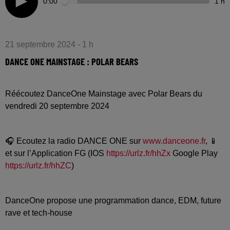
0:00
1 h
21 septembre 2024 - 1 h
DANCE ONE MAINSTAGE : POLAR BEARS
Réécoutez DanceOne Mainstage avec Polar Bears du
vendredi 20 septembre 2024
🎧 Ecoutez la radio DANCE ONE sur
www.danceone.fr
, 📱
et sur l’Application FG (IOS
https://urlz.fr/hhZx
Google Play
https://urlz.fr/hhZC
)
DanceOne propose une programmation dance, EDM, future
rave et tech-house