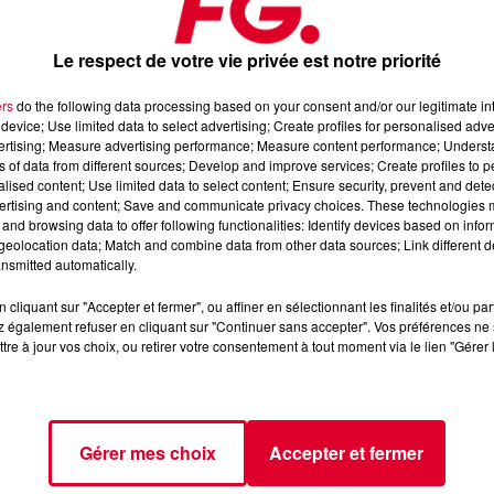
Le respect de votre vie privée est notre priorité
ers
do the following data processing based on your consent and/or our legitimate int
device; Use limited data to select advertising; Create profiles for personalised adver
vertising; Measure advertising performance; Measure content performance; Unders
ns of data from different sources; Develop and improve services; Create profiles to 
 dimanche 29 septembre 2024
alised content; Use limited data to select content; Ensure security, prevent and detect
ertising and content; Save and communicate privacy choices. These technologies
and browsing data to offer following functionalities: Identify devices based on infor
eolocation data; Match and combine data from other data sources; Link different de
📱 et sur l’Application FG (IOS
https://urlz.fr/hhZx
Google Play
nsmitted automatically.
cliquant sur "Accepter et fermer", ou affiner en sélectionnant les finalités et/ou pa
 également refuser en cliquant sur "Continuer sans accepter". Vos préférences ne 
tialite
pour plus d'informations.
tre à jour vos choix, ou retirer votre consentement à tout moment via le lien "Gérer 
Gérer mes choix
Accepter et fermer