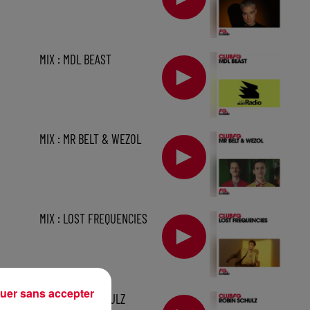
MIX : MDL BEAST
MIX : MR BELT & WEZOL
MIX : LOST FREQUENCIES
uer sans accepter
1 h
MIX : ROBIN SCHULZ