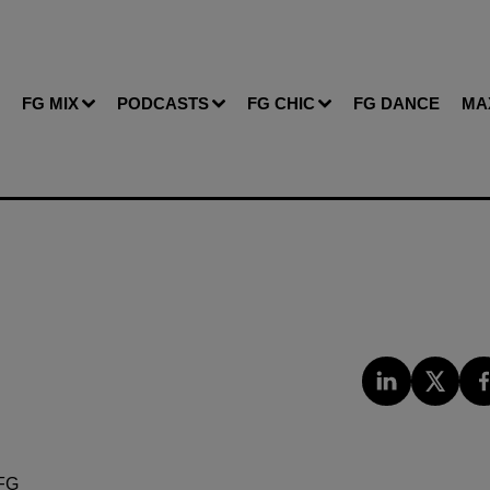
FG MIX
PODCASTS
FG CHIC
FG DANCE
MA
FG