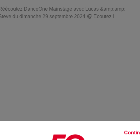
Réécoutez DanceOne Mainstage avec Lucas &amp;amp;
Steve du dimanche 29 septembre 2024 🎧 Ecoutez l
Contin