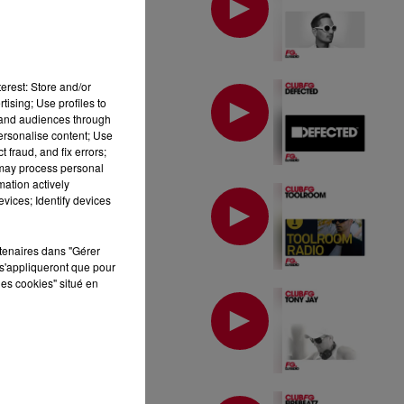
erest: Store and/or
MIX : DEFECTED
tising; Use profiles to
tand audiences through
personalise content; Use
 fraud, and fix errors;
 may process personal
mation actively
MIX : TOOLROOM
vices; Identify devices
rtenaires dans "Gérer
s'appliqueront que pour
les cookies" situé en
MIX : TONY JAY
MIX : FIREBEATZ