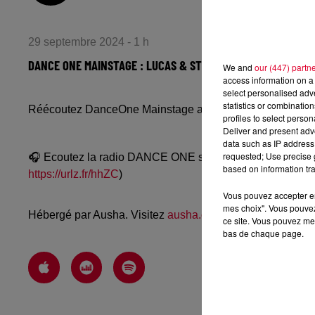
29 septembre 2024 - 1 h
DANCE ONE MAINSTAGE : LUCAS & STEVE
We and
our (447) partn
access information on a 
select personalised ad
statistics or combinatio
Réécoutez DanceOne Mainstage avec Lucas & Steve du
profiles to select person
Deliver and present adv
data such as IP address 
requested; Use precise g
🎧 Ecoutez la radio DANCE ONE sur
www.danceone.fr
, 
based on information tra
https://urlz.fr/hhZC
)
Vous pouvez accepter en 
mes choix". Vous pouvez
Hébergé par Ausha. Visitez
ausha.co/politique-de-confiden
ce site. Vous pouvez met
bas de chaque page.