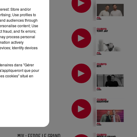
erest: Store and/or
tising; Use profiles to
tand audiences through
personalise content; Use
MIX : TONY JAY
 fraud, and fix errors;
 may process personal
mation actively
vices; Identify devices
MIX : EDX
rtenaires dans "Gérer
s'appliqueront que pour
les cookies" situé en
MIX : MANYFEW
MIX : FEDDE LE GRAND