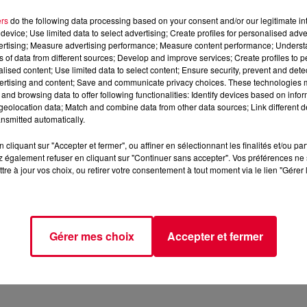
ers
do the following data processing based on your consent and/or our legitimate int
device; Use limited data to select advertising; Create profiles for personalised adver
vertising; Measure advertising performance; Measure content performance; Unders
ns of data from different sources; Develop and improve services; Create profiles to 
alised content; Use limited data to select content; Ensure security, prevent and detect
ertising and content; Save and communicate privacy choices. These technologies
and browsing data to offer following functionalities: Identify devices based on infor
eolocation data; Match and combine data from other data sources; Link different de
ndredi 13 septembre 2024
nsmitted automatically.
cliquant sur "Accepter et fermer", ou affiner en sélectionnant les finalités et/ou pa
📱 et sur l’Application FG (IOS
https://urlz.fr/hhZx
Google Play
 également refuser en cliquant sur "Continuer sans accepter". Vos préférences ne 
tre à jour vos choix, ou retirer votre consentement à tout moment via le lien "Gérer 
e rave et tech-house
Gérer mes choix
Accepter et fermer
tialite
pour plus d'informations.