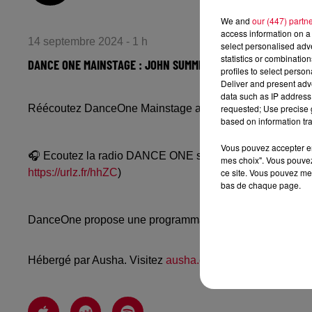
We and
our (447) partn
access information on a 
14 septembre 2024 - 1 h
select personalised ad
statistics or combinatio
DANCE ONE MAINSTAGE : JOHN SUMMIT
profiles to select person
Deliver and present adv
data such as IP address 
requested; Use precise g
Réécoutez DanceOne Mainstage avec John Summit du ve
based on information tra
Vous pouvez accepter en 
🎧 Ecoutez la radio DANCE ONE sur
www.danceone.fr
, 
mes choix". Vous pouvez
ce site. Vous pouvez met
https://urlz.fr/hhZC
)
bas de chaque page.
DanceOne propose une programmation dance, EDM, futur
Hébergé par Ausha. Visitez
ausha.co/politique-de-confiden