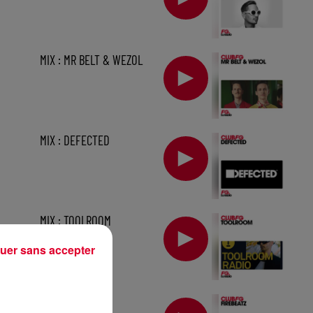
MIX : MR BELT & WEZOL
MIX : DEFECTED
MIX : TOOLROOM
uer sans accepter
1 h
MIX : FIREBEATZ