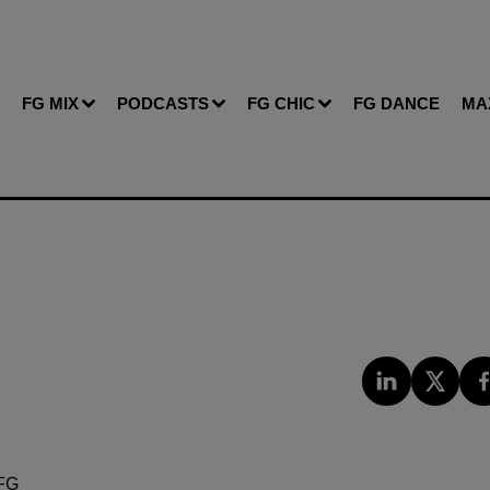
FG MIX
PODCASTS
FG CHIC
FG DANCE
MA
FG