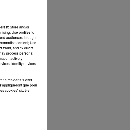
erest: Store and/or
tising; Use profiles to
tand audiences through
personalise content; Use
 fraud, and fix errors;
 may process personal
mation actively
vices; Identify devices
rtenaires dans "Gérer
s'appliqueront que pour
les cookies" situé en