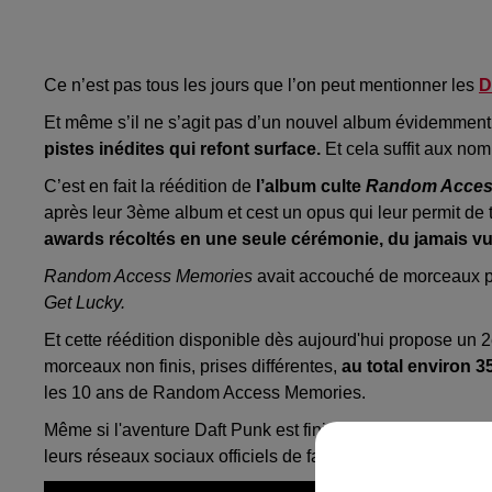
Ce n’est pas tous les jours que l’on peut mentionner les
D
Et même s’il ne s’agit pas d’un nouvel album évidemment (l
pistes inédites qui refont surface.
Et cela suffit aux no
C’est en fait la réédition de
l’album culte
Random Acces
après leur 3ème album et cest un opus qui leur permit de
awards récoltés en une seule cérémonie, du jamais vu 
Random Access Memories
avait accouché de morceaux
Get Lucky.
Et cette réédition disponible dès aujourd'hui propose un 
morceaux non finis, prises différentes,
au total environ 3
les 10 ans de Random Access Memories.
Même si l'aventure Daft Punk est finie pour de bon, ils c
leurs réseaux sociaux officiels de faire encore et toujours 