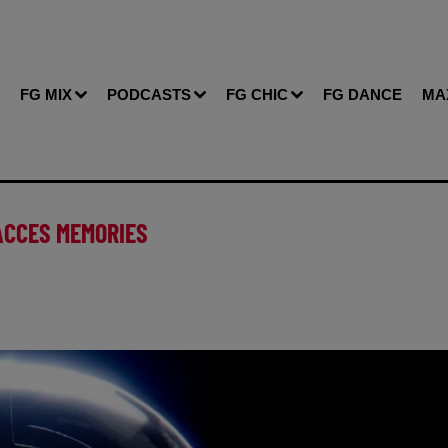
FG MIX
PODCASTS
FG CHIC
FG DANCE
MA
ACCES MEMORIES