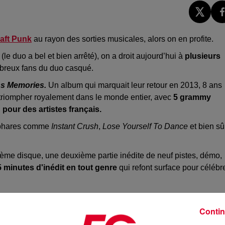
aft Punk
au rayon des sorties musicales, alors on en profite.
e duo a bel et bien arrêté), on a droit aujourd’hui à
plusieurs
mbreux fans du duo casqué.
s Memories.
Un album qui marquait leur retour en 2013, 8 ans
 triompher royalement dans le monde entier, avec
5 grammy
pour des artistes français.
 phares comme
Instant Crush
,
Lose Yourself To Dance
et bien sû
2ème disque, une deuxième partie inédite de neuf pistes, démo,
5 minutes d'inédit en tout genre
qui refont surface pour célébr
ontinuent via des rééditions et des bonus de temps en temps sur
parler d'eux, et cest bien là la marque des plus grands...
Contin