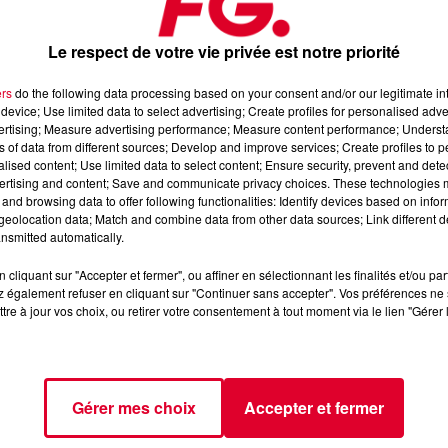
Le respect de votre vie privée est notre priorité
ers
do the following data processing based on your consent and/or our legitimate int
device; Use limited data to select advertising; Create profiles for personalised adver
vertising; Measure advertising performance; Measure content performance; Unders
ns of data from different sources; Develop and improve services; Create profiles to 
alised content; Use limited data to select content; Ensure security, prevent and detect
ertising and content; Save and communicate privacy choices. These technologies
and browsing data to offer following functionalities: Identify devices based on infor
eolocation data; Match and combine data from other data sources; Link different de
nsmitted automatically.
cliquant sur "Accepter et fermer", ou affiner en sélectionnant les finalités et/ou pa
 également refuser en cliquant sur "Continuer sans accepter". Vos préférences ne 
tre à jour vos choix, ou retirer votre consentement à tout moment via le lien "Gérer 
Gérer mes choix
Accepter et fermer