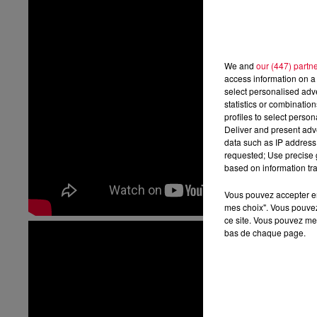
We and
our (447) partn
access information on a 
select personalised ad
statistics or combinatio
profiles to select person
Deliver and present adv
data such as IP address 
requested; Use precise g
based on information tra
Vous pouvez accepter en 
mes choix". Vous pouvez
ce site. Vous pouvez met
bas de chaque page.