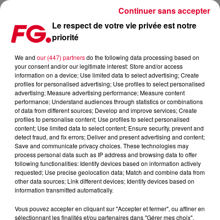
Continuer sans accepter
Le respect de votre vie privée est notre
priorité
DAFT PUNK… ONE MORE TIME
We and
our (447) partners
do the following data processing based on
your consent and/or our legitimate interest: Store and/or access
Publié : 15 juin 2023 à 13h10 par Christophe HUBERT
information on a device; Use limited data to select advertising; Create
profiles for personalised advertising; Use profiles to select personalised
advertising; Measure advertising performance; Measure content
performance; Understand audiences through statistics or combinations
of data from different sources; Develop and improve services; Create
profiles to personalise content; Use profiles to select personalised
content; Use limited data to select content; Ensure security, prevent and
detect fraud, and fix errors; Deliver and present advertising and content;
Save and communicate privacy choices. These technologies may
process personal data such as IP address and browsing data to offer
following functionalities: Identify devices based on information actively
requested; Use precise geolocation data; Match and combine data from
other data sources; Link different devices; Identify devices based on
information transmitted automatically.
Vous pouvez accepter en cliquant sur "Accepter et fermer", ou affiner en
sélectionnant les finalités et/ou partenaires dans "Gérer mes choix".