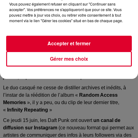
Vous pouvez également refuser en cliquant sur "Continuer sans
accepter". Vos préférences ne s'appliqueront que pour ce site. Vous
Daft Punk
pouvez mettre à jour vos choix, ou retirer votre consentement à tout
Crédit :
Daft Punk
moment via le lien "Gérer les cookies" situé en bas de chaque page.
Accepter et fermer
Daft Punk… one more time
Gérer mes choix
Encore et encore et encore… Un constat s’impose
désormais pour les
Daft Punk
: ils sont plus actifs que
jamais, depuis l’annonce de leur séparation !
Le duo casqué ne cesse de distiller archives et inédits, à
l’instar de la réédition de l’album «
Random Access
Memories
», il y a peu, ou du clip de leur dernier titre,
«
Infinity Repeating
»
Ce jeudi 15 juin, les Daft Punk ont ouvert
un canal de
diffusion sur Instagram
(ce nouveau format qui permet aux
artistes de communiquer des infos à leurs followers via des