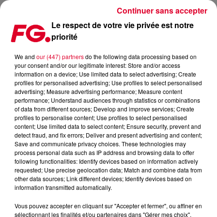
Continuer sans accepter
Le respect de votre vie privée est notre
priorité
« CYCLE FOR MUSIC », DES DJS VONT PRENDRE LA ROUTE EN
FAVEUR DE L’UKRAINE…
We and
our (447) partners
do the following data processing based on
your consent and/or our legitimate interest: Store and/or access
information on a device; Use limited data to select advertising; Create
Publié : 16 août 2022 à 12h12 par Christophe HUBERT
profiles for personalised advertising; Use profiles to select personalised
advertising; Measure advertising performance; Measure content
performance; Understand audiences through statistics or combinations
of data from different sources; Develop and improve services; Create
profiles to personalise content; Use profiles to select personalised
content; Use limited data to select content; Ensure security, prevent and
detect fraud, and fix errors; Deliver and present advertising and content;
Save and communicate privacy choices. These technologies may
process personal data such as IP address and browsing data to offer
following functionalities: Identify devices based on information actively
requested; Use precise geolocation data; Match and combine data from
other data sources; Link different devices; Identify devices based on
information transmitted automatically.
Vous pouvez accepter en cliquant sur "Accepter et fermer", ou affiner en
sélectionnant les finalités et/ou partenaires dans "Gérer mes choix".