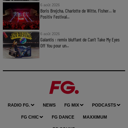
6 août 2026
Boris Brejcha, Charlotte de Witte, Fisher… le
Positiv Festival...
6 août 2026
Galantis : remix bluffant de Can’t Take My Eyes
Off You pour un...
RADIO FG.
NEWS
FG MIX
PODCASTS
FG CHIC
FG DANCE
MAXXIMUM