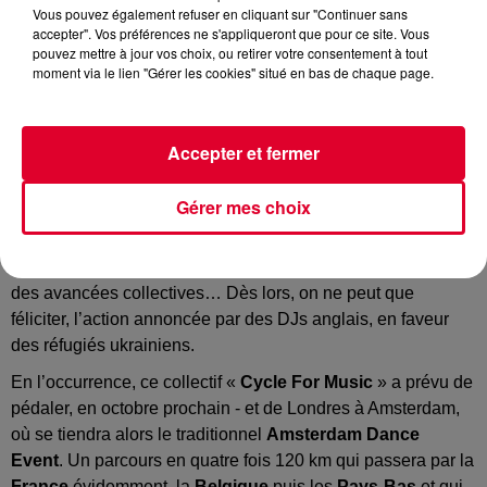
Vous pouvez également refuser en cliquant sur "Continuer sans
accepter". Vos préférences ne s'appliqueront que pour ce site. Vous
pouvez mettre à jour vos choix, ou retirer votre consentement à tout
Cycle For Music
moment via le lien "Gérer les cookies" situé en bas de chaque page.
Crédit :
@cycleformusic.com
Accepter et fermer
« Cycle For Music », des DJs vont prendre la route en
Gérer mes choix
faveur de l’Ukraine…
Ce sont les petites actions individuelles qui conduisent à
des avancées collectives… Dès lors, on ne peut que
féliciter, l’action annoncée par des DJs anglais, en faveur
des réfugiés ukrainiens.
En l’occurrence, ce collectif «
Cycle For Music
» a prévu de
pédaler, en octobre prochain - et de Londres à Amsterdam,
où se tiendra alors le traditionnel
Amsterdam Dance
Event
. Un parcours en quatre fois 120 km qui passera par la
France
évidemment, la
Belgique
puis les
Pays-Bas
et qui