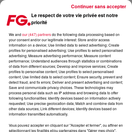
Continuer sans accepter
Le respect de votre vie privée est notre
priorité
CULTURE RAVE EN GRANDE-BRETAGNE : UN SECOND LIVRE
EXIST TO RESIST VA VOIR LE JOUR !
We and
our (447) partners
do the following data processing based on
your consent and/or our legitimate interest: Store and/or access
information on a device; Use limited data to select advertising; Create
Publié : 21 décembre 2022 à 8h41 par Antony HARARI
profiles for personalised advertising; Use profiles to select personalised
advertising; Measure advertising performance; Measure content
performance; Understand audiences through statistics or combinations
of data from different sources; Develop and improve services; Create
profiles to personalise content; Use profiles to select personalised
content; Use limited data to select content; Ensure security, prevent and
detect fraud, and fix errors; Deliver and present advertising and content;
Save and communicate privacy choices. These technologies may
process personal data such as IP address and browsing data to offer
following functionalities: Identify devices based on information actively
requested; Use precise geolocation data; Match and combine data from
other data sources; Link different devices; Identify devices based on
information transmitted automatically.
Vous pouvez accepter en cliquant sur "Accepter et fermer", ou affiner en
sélectionnant les finalités et/ou partenaires dans "Gérer mes choix".