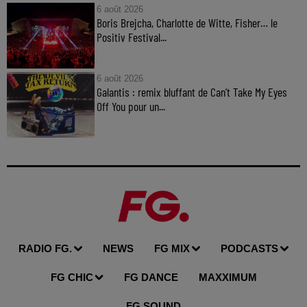
6 août 2026
Boris Brejcha, Charlotte de Witte, Fisher… le
Positiv Festival...
6 août 2026
Galantis : remix bluffant de Can’t Take My Eyes
Off You pour un...
RADIO FG.
NEWS
FG MIX
PODCASTS
FG CHIC
FG DANCE
MAXXIMUM
FG SOUND