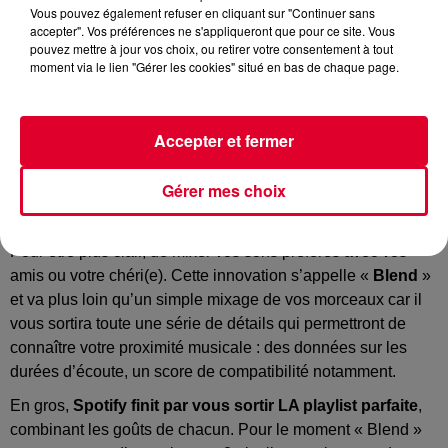
Vous pouvez également refuser en cliquant sur "Continuer sans
accepter". Vos préférences ne s'appliqueront que pour ce site. Vous
pouvez mettre à jour vos choix, ou retirer votre consentement à tout
moment via le lien "Gérer les cookies" situé en bas de chaque page.
Blend
Crédit :
@Spotify
Accepter et fermer
Gérer mes choix
Désormais
Spotify
vous permet de combiner vos playlists.
Pour être plus clair, de mixer vos sons préférés avec vos
amis ou votre chéri(e). Cette innovation s’appelle «
Blend
»
et va plus loin qu’un simple mixage de vos morceaux car il
vous sortira toute une série de détails qui permettront de
connaître votre proximité musicale : des données sur les
durées d’écoute, un score de compatibilité notamment.
En gros,
Spotify finit par vous sortir LA playlist parfaite
,
combinant les goûts de chacun. Pour le moment « Blend »