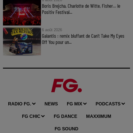
Boris Brejcha, Charlotte de Witte, Fisher… le
Positiv Festival...
6 août 2026
Galantis : remix bluffant de Can’t Take My Eyes
Off You pour un...
RADIO FG.
NEWS
FG MIX
PODCASTS
FG CHIC
FG DANCE
MAXXIMUM
FG SOUND