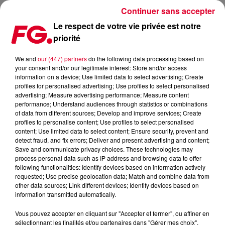
Continuer sans accepter
Le respect de votre vie privée est notre
priorité
CRÉER VOS PLAYLISTS EN DUO SUR SPOTIFY
We and
our (447) partners
do the following data processing based on
your consent and/or our legitimate interest: Store and/or access
Publié : 2 septembre 2021 à 12h49 par Christophe
information on a device; Use limited data to select advertising; Create
HUBERT
profiles for personalised advertising; Use profiles to select personalised
advertising; Measure advertising performance; Measure content
performance; Understand audiences through statistics or combinations
of data from different sources; Develop and improve services; Create
profiles to personalise content; Use profiles to select personalised
content; Use limited data to select content; Ensure security, prevent and
detect fraud, and fix errors; Deliver and present advertising and content;
Save and communicate privacy choices. These technologies may
process personal data such as IP address and browsing data to offer
following functionalities: Identify devices based on information actively
requested; Use precise geolocation data; Match and combine data from
other data sources; Link different devices; Identify devices based on
information transmitted automatically.
Vous pouvez accepter en cliquant sur "Accepter et fermer", ou affiner en
sélectionnant les finalités et/ou partenaires dans "Gérer mes choix".