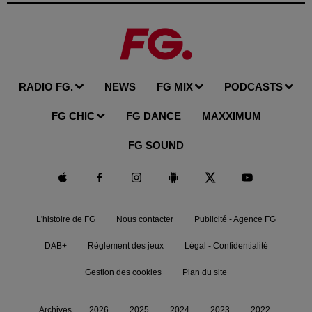
RADIO FG.
NEWS
FG MIX
PODCASTS
FG CHIC
FG DANCE
MAXXIMUM
FG SOUND
L'histoire de FG
Nous contacter
Publicité - Agence FG
DAB+
Règlement des jeux
Légal - Confidentialité
Gestion des cookies
Plan du site
Archives
2026
2025
2024
2023
2022