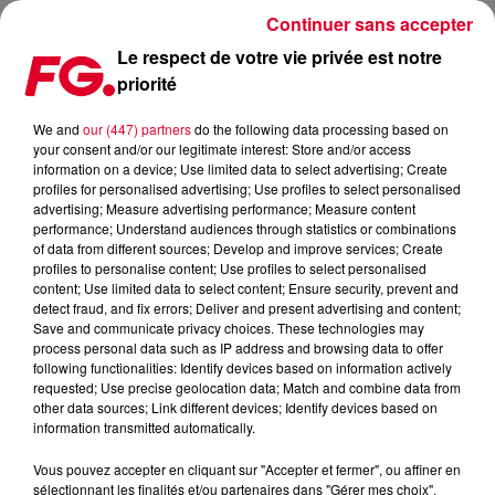
Continuer sans accepter
Le respect de votre vie privée est notre
priorité
COUP DE COEUR FG : LES BISOUS S'EMPARENT DE TOUCH ME
DE SAMANTHA FOX
We and
our (447) partners
do the following data processing based on
your consent and/or our legitimate interest: Store and/or access
information on a device; Use limited data to select advertising; Create
Publié : 21 septembre 2023 à 8h40 par Antony HARARI
profiles for personalised advertising; Use profiles to select personalised
advertising; Measure advertising performance; Measure content
performance; Understand audiences through statistics or combinations
of data from different sources; Develop and improve services; Create
profiles to personalise content; Use profiles to select personalised
content; Use limited data to select content; Ensure security, prevent and
detect fraud, and fix errors; Deliver and present advertising and content;
Save and communicate privacy choices. These technologies may
process personal data such as IP address and browsing data to offer
following functionalities: Identify devices based on information actively
requested; Use precise geolocation data; Match and combine data from
other data sources; Link different devices; Identify devices based on
information transmitted automatically.
Vous pouvez accepter en cliquant sur "Accepter et fermer", ou affiner en
sélectionnant les finalités et/ou partenaires dans "Gérer mes choix".