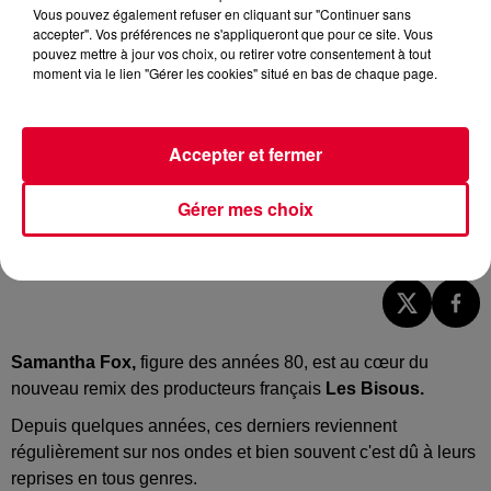
Vous pouvez également refuser en cliquant sur "Continuer sans
accepter". Vos préférences ne s'appliqueront que pour ce site. Vous
pouvez mettre à jour vos choix, ou retirer votre consentement à tout
moment via le lien "Gérer les cookies" situé en bas de chaque page.
Accepter et fermer
Gérer mes choix
Les Bisous - Touche Me
Crédit :
Soundcloud Officiel Les Bisous
Samantha Fox,
figure des années 80, est au cœur du
nouveau remix des producteurs français
Les Bisous.
Depuis quelques années, ces derniers reviennent
régulièrement sur nos ondes et bien souvent c'est dû à leurs
reprises en tous genres.