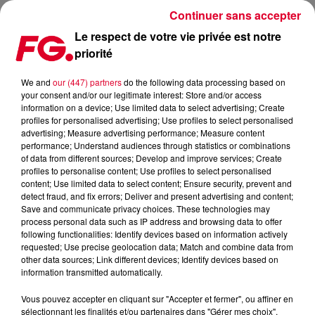
Continuer sans accepter
Le respect de votre vie privée est notre
priorité
COUP DE COEUR FG : LE JOLI COUP DE KLINGANDE AVEC
'KIDS ON THE RUN’
We and
our (447) partners
do the following data processing based on
your consent and/or our legitimate interest: Store and/or access
information on a device; Use limited data to select advertising; Create
Publié : 22 février 2023 à 7h25 par Antony HARARI
profiles for personalised advertising; Use profiles to select personalised
advertising; Measure advertising performance; Measure content
performance; Understand audiences through statistics or combinations
of data from different sources; Develop and improve services; Create
profiles to personalise content; Use profiles to select personalised
content; Use limited data to select content; Ensure security, prevent and
detect fraud, and fix errors; Deliver and present advertising and content;
Save and communicate privacy choices. These technologies may
process personal data such as IP address and browsing data to offer
following functionalities: Identify devices based on information actively
requested; Use precise geolocation data; Match and combine data from
other data sources; Link different devices; Identify devices based on
information transmitted automatically.
Vous pouvez accepter en cliquant sur "Accepter et fermer", ou affiner en
sélectionnant les finalités et/ou partenaires dans "Gérer mes choix".